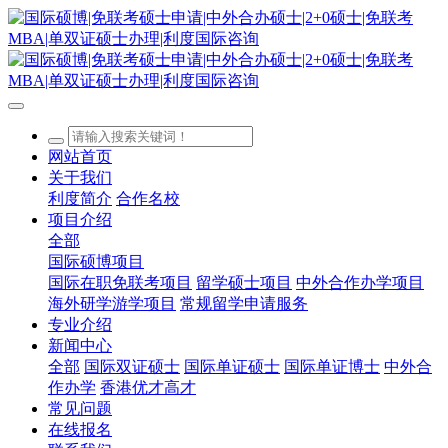
网站首页
关于我们
利度简介
合作名校
项目介绍
全部
国际硕博项目
国际在职免联考项目
留学硕士项目
中外合作办学项目
海外研学游学项目
常规留学申请服务
专业介绍
新闻中心
全部
国际双证硕士
国际单证硕士
国际单证博士
中外合
作办学
香港优才高才
常见问题
在线报名