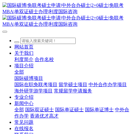
网站首页
关于我们
利度简介
合作名校
项目介绍
全部
国际硕博项目
国际在职免联考项目
留学硕士项目
中外合作办学项目
海外研学游学项目
常规留学申请服务
专业介绍
新闻中心
全部
国际双证硕士
国际单证硕士
国际单证博士
中外合
作办学
香港优才高才
常见问题
在线报名