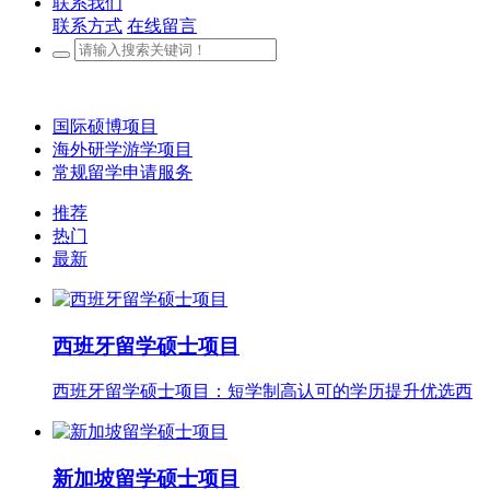
联系我们
联系方式
在线留言
国际硕博项目
海外研学游学项目
常规留学申请服务
推荐
热门
最新
西班牙留学硕士项目
西班牙留学硕士项目：短学制高认可的学历提升优选西
新加坡留学硕士项目