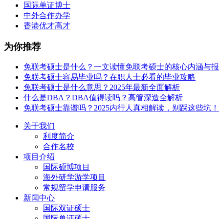
国际单证博士
中外合作办学
香港优才高才
为你推荐
免联考硕士是什么？一文读懂免联考硕士的核心内涵与报
免联考硕士容易毕业吗？在职人士必看的毕业攻略
免联考硕士是什么意思？2025年最新全面解析
什么是DBA？DBA值得读吗？高管深造全解析
免联考硕士靠谱吗？2025内行人真相解读，别踩这些坑！
关于我们
利度简介
合作名校
项目介绍
国际硕博项目
海外研学游学项目
常规留学申请服务
新闻中心
国际双证硕士
国际单证硕士