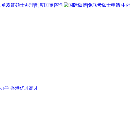
办学
香港优才高才