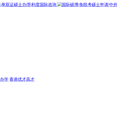
办学
香港优才高才