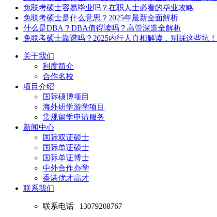
免联考硕士容易毕业吗？在职人士必看的毕业攻略
免联考硕士是什么意思？2025年最新全面解析
什么是DBA？DBA值得读吗？高管深造全解析
免联考硕士靠谱吗？2025内行人真相解读，别踩这些坑！
关于我们
利度简介
合作名校
项目介绍
国际硕博项目
海外研学游学项目
常规留学申请服务
新闻中心
国际双证硕士
国际单证硕士
国际单证博士
中外合作办学
香港优才高才
联系我们
联系电话
13079208767