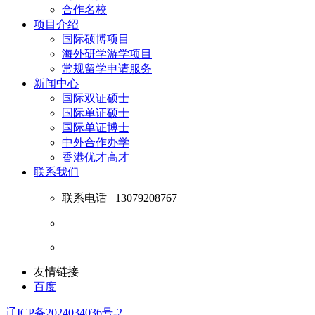
合作名校
项目介绍
国际硕博项目
海外研学游学项目
常规留学申请服务
新闻中心
国际双证硕士
国际单证硕士
国际单证博士
中外合作办学
香港优才高才
联系我们
联系电话
13079208767
友情链接
百度
辽ICP备2024034036号-2