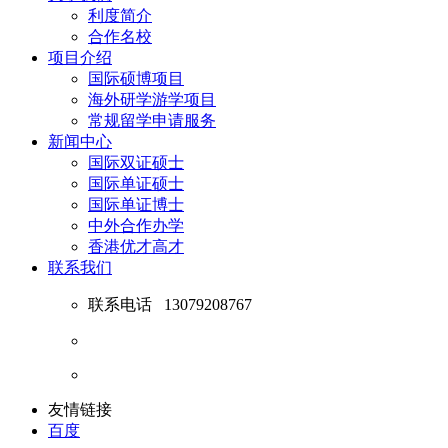
利度简介
合作名校
项目介绍
国际硕博项目
海外研学游学项目
常规留学申请服务
新闻中心
国际双证硕士
国际单证硕士
国际单证博士
中外合作办学
香港优才高才
联系我们
联系电话
13079208767
友情链接
百度