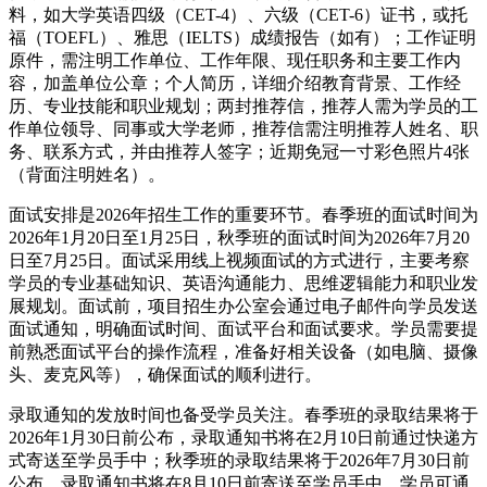
料，如大学英语四级（CET-4）、六级（CET-6）证书，或托
福（TOEFL）、雅思（IELTS）成绩报告（如有）；工作证明
原件，需注明工作单位、工作年限、现任职务和主要工作内
容，加盖单位公章；个人简历，详细介绍教育背景、工作经
历、专业技能和职业规划；两封推荐信，推荐人需为学员的工
作单位领导、同事或大学老师，推荐信需注明推荐人姓名、职
务、联系方式，并由推荐人签字；近期免冠一寸彩色照片4张
（背面注明姓名）。
面试安排是2026年招生工作的重要环节。春季班的面试时间为
2026年1月20日至1月25日，秋季班的面试时间为2026年7月20
日至7月25日。面试采用线上视频面试的方式进行，主要考察
学员的专业基础知识、英语沟通能力、思维逻辑能力和职业发
展规划。面试前，项目招生办公室会通过电子邮件向学员发送
面试通知，明确面试时间、面试平台和面试要求。学员需要提
前熟悉面试平台的操作流程，准备好相关设备（如电脑、摄像
头、麦克风等），确保面试的顺利进行。
录取通知的发放时间也备受学员关注。春季班的录取结果将于
2026年1月30日前公布，录取通知书将在2月10日前通过快递方
式寄送至学员手中；秋季班的录取结果将于2026年7月30日前
公布，录取通知书将在8月10日前寄送至学员手中。学员可通