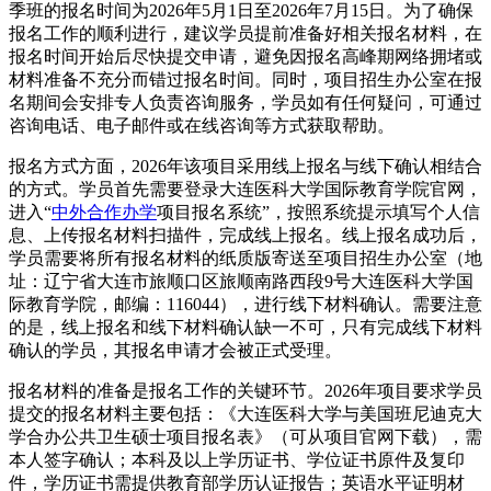
季班的报名时间为2026年5月1日至2026年7月15日。为了确保
报名工作的顺利进行，建议学员提前准备好相关报名材料，在
报名时间开始后尽快提交申请，避免因报名高峰期网络拥堵或
材料准备不充分而错过报名时间。同时，项目招生办公室在报
名期间会安排专人负责咨询服务，学员如有任何疑问，可通过
咨询电话、电子邮件或在线咨询等方式获取帮助。
报名方式方面，2026年该项目采用线上报名与线下确认相结合
的方式。学员首先需要登录大连医科大学国际教育学院官网，
进入“
中外合作办学
项目报名系统”，按照系统提示填写个人信
息、上传报名材料扫描件，完成线上报名。线上报名成功后，
学员需要将所有报名材料的纸质版寄送至项目招生办公室（地
址：辽宁省大连市旅顺口区旅顺南路西段9号大连医科大学国
际教育学院，邮编：116044），进行线下材料确认。需要注意
的是，线上报名和线下材料确认缺一不可，只有完成线下材料
确认的学员，其报名申请才会被正式受理。
报名材料的准备是报名工作的关键环节。2026年项目要求学员
提交的报名材料主要包括：《大连医科大学与美国班尼迪克大
学合办公共卫生硕士项目报名表》（可从项目官网下载），需
本人签字确认；本科及以上学历证书、学位证书原件及复印
件，学历证书需提供教育部学历认证报告；英语水平证明材