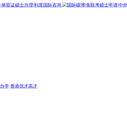
办学
香港优才高才