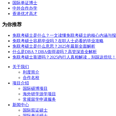
国际单证博士
中外合作办学
香港优才高才
为你推荐
免联考硕士是什么？一文读懂免联考硕士的核心内涵与报
免联考硕士容易毕业吗？在职人士必看的毕业攻略
免联考硕士是什么意思？2025年最新全面解析
什么是DBA？DBA值得读吗？高管深造全解析
免联考硕士靠谱吗？2025内行人真相解读，别踩这些坑！
关于我们
利度简介
合作名校
项目介绍
国际硕博项目
海外研学游学项目
常规留学申请服务
新闻中心
国际双证硕士
国际单证硕士