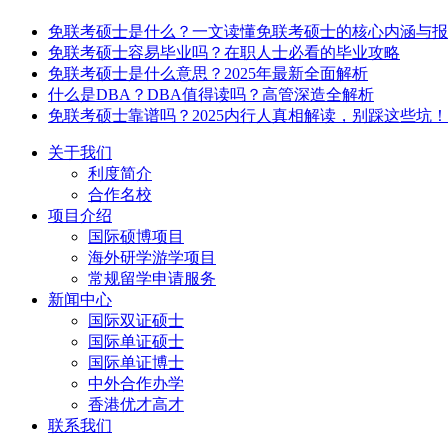
免联考硕士是什么？一文读懂免联考硕士的核心内涵与报
免联考硕士容易毕业吗？在职人士必看的毕业攻略
免联考硕士是什么意思？2025年最新全面解析
什么是DBA？DBA值得读吗？高管深造全解析
免联考硕士靠谱吗？2025内行人真相解读，别踩这些坑！
关于我们
利度简介
合作名校
项目介绍
国际硕博项目
海外研学游学项目
常规留学申请服务
新闻中心
国际双证硕士
国际单证硕士
国际单证博士
中外合作办学
香港优才高才
联系我们