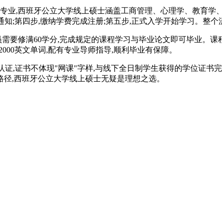
与专业,西班牙公立大学线上硕士涵盖工商管理、心理学、教育学、
取通知;第四步,缴纳学费完成注册;第五步,正式入学开始学习。整
需要修满60学分,完成规定的课程学习与毕业论文即可毕业。课
2000英文单词,配有专业导师指导,顺利毕业有保障。
认证,证书不体现"网课"字样,与线下全日制学生获得的学位证
路径,西班牙公立大学线上硕士无疑是理想之选。