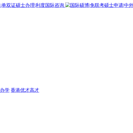
办学
香港优才高才