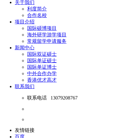
关于我们
利度简介
合作名校
项目介绍
国际硕博项目
海外研学游学项目
常规留学申请服务
新闻中心
国际双证硕士
国际单证硕士
国际单证博士
中外合作办学
香港优才高才
联系我们
联系电话
13079208767
友情链接
百度