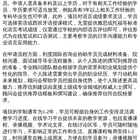
员。申请人需具备本科及以上学历，对于有相关工作经验的学
员，学历要求可适当放宽，例如具有3年以上相关工作经验的
专科毕业生也可申请。此外，项目对语言成绩要求灵活，学员
可选择英语或西班牙语授课模式，无需提供雅思或托福等标准
化语言考试成绩，仅需通过学校的内部语言评估即可，评估形
式为在线笔试和口语测试，主要考察学员的日常沟通能力和专
业语言应用能力。
在申请流程方面，利度国际咨询会协助学员完成材料准备、院
校沟通、面试辅导等全流程服务。从个人陈述的撰写到推荐信
的准备，专业顾问团队都会根据学员的背景和职业规划提供个
性化的指导。个人陈述需要突出学员的职业经历、学习动机和
未来规划，顾问会帮助学员挖掘自身优势，使个人陈述更具说
服力；推荐信则建议由直接上级或专业领域的权威人士撰写，
顾问会提供推荐信模板和撰写建议，确保推荐信符合院校要
求。
项目的学制通常为1-2年，学员可根据自身的工作安排灵活调
整学习进度。在线学习平台提供丰富的教学资源，包括直播课
程、录播视频、学术论文库、在线讨论区等，学员可随时随地
进行学习，不影响正常的工作和生活。直播课程每周安排1-2
次，时间通常在晚上或周末，方便在职学员参与；录播视频可