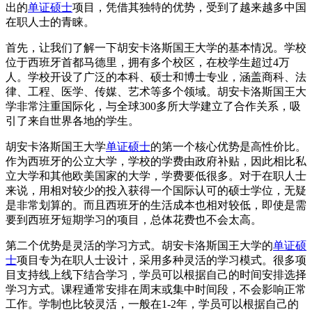
出的
单证硕士
项目，凭借其独特的优势，受到了越来越多中国
在职人士的青睐。
首先，让我们了解一下胡安卡洛斯国王大学的基本情况。学校
位于西班牙首都马德里，拥有多个校区，在校学生超过4万
人。学校开设了广泛的本科、硕士和博士专业，涵盖商科、法
律、工程、医学、传媒、艺术等多个领域。胡安卡洛斯国王大
学非常注重国际化，与全球300多所大学建立了合作关系，吸
引了来自世界各地的学生。
胡安卡洛斯国王大学
单证硕士
的第一个核心优势是高性价比。
作为西班牙的公立大学，学校的学费由政府补贴，因此相比私
立大学和其他欧美国家的大学，学费要低很多。对于在职人士
来说，用相对较少的投入获得一个国际认可的硕士学位，无疑
是非常划算的。而且西班牙的生活成本也相对较低，即使是需
要到西班牙短期学习的项目，总体花费也不会太高。
第二个优势是灵活的学习方式。胡安卡洛斯国王大学的
单证硕
士
项目专为在职人士设计，采用多种灵活的学习模式。很多项
目支持线上线下结合学习，学员可以根据自己的时间安排选择
学习方式。课程通常安排在周末或集中时间段，不会影响正常
工作。学制也比较灵活，一般在1-2年，学员可以根据自己的