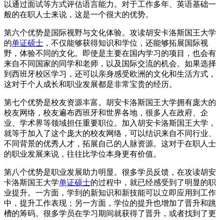
以通过面试等方式评估语言能力。对于工作多年、英语基础一
般的在职人士来说，这是一个很大的优势。
第六个优势是国际视野与文化体验。攻读胡安卡洛斯国王大学
的
单证硕士
，不仅能够获得知识和学位，还能够拓展国际视
野，体验不同的文化。即使是主要在国内学习的项目，也会有
来自不同国家的同学和老师，以及国际交流的机会。如果选择
到西班牙校区学习，还可以亲身感受欧洲的文化和生活方式，
这对于个人成长和职业发展都是非常宝贵的经历。
第七个优势是校友资源丰富。胡安卡洛斯国王大学拥有庞大的
校友网络，校友遍布西班牙和世界各地，很多人在政府、企
业、学术界等领域担任重要职位。加入胡安卡洛斯国王大学，
就等于加入了这个庞大的校友网络，可以结识来自不同行业、
不同背景的优秀人才，拓展自己的人脉资源。这对于在职人士
的职业发展来说，往往比学位本身更有价值。
第八个优势是职业发展助力明显。很多学员反馈，在攻读胡安
卡洛斯国王大学
单证硕士
的过程中，就已经感受到了明显的职
业提升。一方面，学到的新知识和新技能可以立即应用到工作
中，提升工作表现；另一方面，学位的提升也增加了晋升和跳
槽的筹码。很多学员在学习期间就获得了晋升，或者找到了更