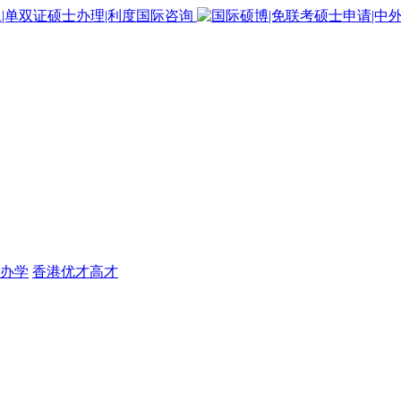
办学
香港优才高才