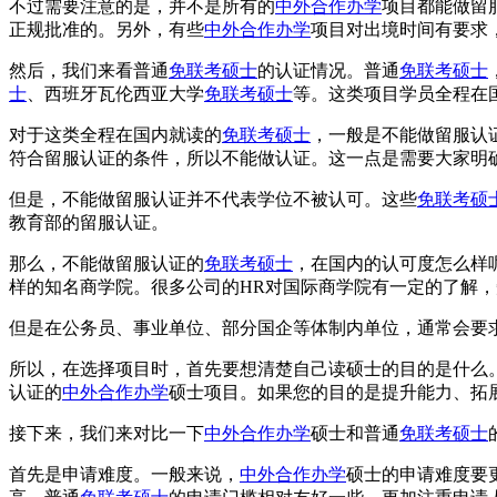
不过需要注意的是，并不是所有的
中外合作办学
项目都能做留
正规批准的。另外，有些
中外合作办学
项目对出境时间有要求
然后，我们来看普通
免联考硕士
的认证情况。普通
免联考硕士
士
、西班牙瓦伦西亚大学
免联考硕士
等。这类项目学员全程在
对于这类全程在国内就读的
免联考硕士
，一般是不能做留服认
符合留服认证的条件，所以不能做认证。这一点是需要大家明
但是，不能做留服认证并不代表学位不被认可。这些
免联考硕
教育部的留服认证。
那么，不能做留服认证的
免联考硕士
，在国内的认可度怎么样呢
样的知名商学院。很多公司的HR对国际商学院有一定的了解
但是在公务员、事业单位、部分国企等体制内单位，通常会要
所以，在选择项目时，首先要想清楚自己读硕士的目的是什么
认证的
中外合作办学
硕士项目。如果您的目的是提升能力、拓
接下来，我们来对比一下
中外合作办学
硕士和普通
免联考硕士
首先是申请难度。一般来说，
中外合作办学
硕士的申请难度要