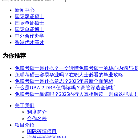
新闻中心
国际双证硕士
国际单证硕士
国际单证博士
中外合作办学
香港优才高才
为你推荐
免联考硕士是什么？一文读懂免联考硕士的核心内涵与报
免联考硕士容易毕业吗？在职人士必看的毕业攻略
免联考硕士是什么意思？2025年最新全面解析
什么是DBA？DBA值得读吗？高管深造全解析
免联考硕士靠谱吗？2025内行人真相解读，别踩这些坑！
关于我们
利度简介
合作名校
项目介绍
国际硕博项目
海外研学游学项目