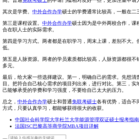
高。普通
免联考硕士
的申请门槛相对友好一些，更加注重申请
其次是学费。
中外合作办学
硕士的学费通常比较高，一般在二
第三是课程设置。
中外合作办学
硕士因为是中外两校合作，课
合在职人士的实际需求。
第四是学习方式。两者都是在职学习，周末上课，差别不大。
低。
第五是人脉资源。两者的学员素质都比较高，人脉资源都很不
多元。
最后，给大家一些选择建议。第一，明确自己的需求。先想清
目。把符合自己核心需求的项目列出来，进行对比。第三，实
己能够承受的学费和学习强度，不要给自己太大的压力。
总之，
中外合作办学
硕士和普通
免联考硕士
各有优势，适合不
方式，只要认真学习，都能够获得很大的收获。
中国社会科学院大学杜兰大学能源管理双证硕士报考指南
法国ISC巴黎高等商学院MBA项目详解