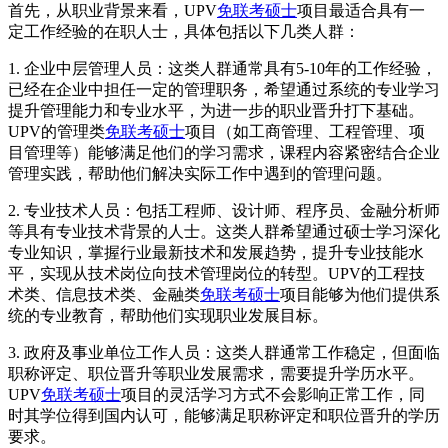
首先，从职业背景来看，UPV
免联考硕士
项目最适合具有一
定工作经验的在职人士，具体包括以下几类人群：
1. 企业中层管理人员：这类人群通常具有5-10年的工作经验，
已经在企业中担任一定的管理职务，希望通过系统的专业学习
提升管理能力和专业水平，为进一步的职业晋升打下基础。
UPV的管理类
免联考硕士
项目（如工商管理、工程管理、项
目管理等）能够满足他们的学习需求，课程内容紧密结合企业
管理实践，帮助他们解决实际工作中遇到的管理问题。
2. 专业技术人员：包括工程师、设计师、程序员、金融分析师
等具有专业技术背景的人士。这类人群希望通过硕士学习深化
专业知识，掌握行业最新技术和发展趋势，提升专业技能水
平，实现从技术岗位向技术管理岗位的转型。UPV的工程技
术类、信息技术类、金融类
免联考硕士
项目能够为他们提供系
统的专业教育，帮助他们实现职业发展目标。
3. 政府及事业单位工作人员：这类人群通常工作稳定，但面临
职称评定、职位晋升等职业发展需求，需要提升学历水平。
UPV
免联考硕士
项目的灵活学习方式不会影响正常工作，同
时其学位得到国内认可，能够满足职称评定和职位晋升的学历
要求。