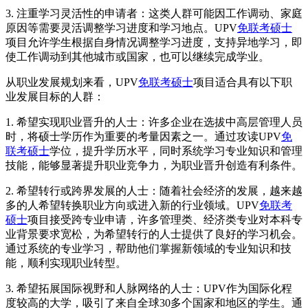
3. 注重学习灵活性的申请者：这类人群可能因工作调动、家庭
原因等需要灵活调整学习进度和学习地点。UPV
免联考硕士
项目允许学生根据自身情况调整学习进度，支持异地学习，即
使工作调动到其他城市或国家，也可以继续完成学业。
从职业发展规划来看，UPV
免联考硕士
项目适合具有以下职
业发展目标的人群：
1. 希望实现职业晋升的人士：许多企业在选拔中高层管理人员
时，将硕士学历作为重要的考量因素之一。通过攻读UPV
免
联考硕士
学位，提升学历水平，同时系统学习专业知识和管理
技能，能够显著提升职业竞争力，为职业晋升创造有利条件。
2. 希望转行或跨界发展的人士：随着社会经济的发展，越来越
多的人希望转换职业方向或进入新的行业领域。UPV
免联考
硕士
项目接受跨专业申请，许多管理类、经济类专业对本科专
业背景要求宽松，为希望转行的人士提供了良好的学习机会。
通过系统的专业学习，帮助他们掌握新领域的专业知识和技
能，顺利实现职业转型。
3. 希望拓展国际视野和人脉网络的人士：UPV作为国际化程
度较高的大学，吸引了来自全球30多个国家和地区的学生。通