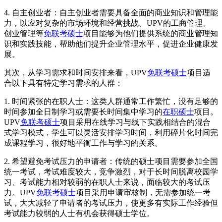
4. 自主创业者：自主创业者需要具备全面的商业知识和管理能
力，以应对复杂的市场环境和经营挑战。UPV的工商管理、
创业管理等
免联考硕士
项目能够为他们提供系统的商业管理知
识和实践技能，帮助他们提升企业管理水平，促进企业健康发
展。
其次，从学习需求和时间安排来看，UPV
免联考硕士
项目适
合以下具有特定学习需求的人群：
1. 时间紧张的在职人士：这类人群通常工作繁忙，没有足够的
时间参加全日制学习或需要长时间集中学习的
在职硕士
项目。
UPV
免联考硕士
项目采用在线学习与线下实践相结合的混合
式学习模式，学生可以灵活安排学习时间，利用碎片化时间完
成课程学习，很好地平衡工作与学习的关系。
2. 希望避免考试压力的申请者：传统的硕士项目需要参加全国
统一考试，考试难度较大，竞争激烈，对于长时间脱离校园学
习、考试能力相对较弱的在职人士来说，面临较大的考试压
力。UPV
免联考硕士
项目采用申请审核制，无需参加统一考
试，大大减轻了申请者的考试压力，使更多有实际工作经验但
考试能力较弱的人士有机会获得硕士学位。