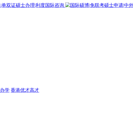
办学
香港优才高才