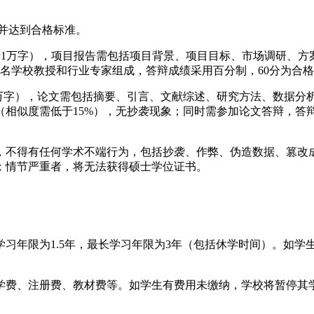
，并达到合格标准。
于1万字），项目报告需包括项目背景、项目目标、市场调研、
名学校教授和行业专家组成，答辩成绩采用百分制，60分为合格
.5万字），论文需包括摘要、引言、文献综述、研究方法、数据
相似度需低于15%），无抄袭现象；同时需参加论文答辩，答辩委
则，不得有任何学术不端行为，包括抄袭、作弊、伪造数据、篡
；情节严重者，将无法获得硕士学位证书。
准学习年限为1.5年，最长学习年限为3年（包括休学时间）。如
括学费、注册费、教材费等。如学生有费用未缴纳，学校将暂停