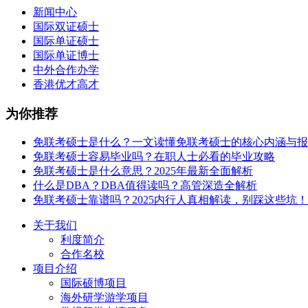
新闻中心
国际双证硕士
国际单证硕士
国际单证博士
中外合作办学
香港优才高才
为你推荐
免联考硕士是什么？一文读懂免联考硕士的核心内涵与报
免联考硕士容易毕业吗？在职人士必看的毕业攻略
免联考硕士是什么意思？2025年最新全面解析
什么是DBA？DBA值得读吗？高管深造全解析
免联考硕士靠谱吗？2025内行人真相解读，别踩这些坑！
关于我们
利度简介
合作名校
项目介绍
国际硕博项目
海外研学游学项目