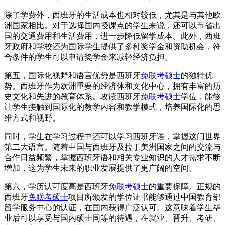
除了学费外，西班牙的生活成本也相对较低，尤其是与其他欧
洲国家相比。对于选择国内授课点的学生来说，还可以节省出
国的交通费用和生活费用，进一步降低留学成本。此外，西班
牙政府和学校还为国际学生提供了多种奖学金和资助机会，符
合条件的学生可以申请奖学金来减轻经济负担。
第五，国际化视野和语言优势是西班牙
免联考硕士
的独特优
势。西班牙作为欧洲重要的经济体和文化中心，拥有丰富的历
史文化和先进的教育体系。攻读西班牙
免联考硕士
学位，能够
让学生接触到国际化的教学内容和教学模式，培养国际化的思
维方式和视野。
同时，学生在学习过程中还可以学习西班牙语，掌握这门世界
第二大语言。随着中国与西班牙及拉丁美洲国家之间的交流与
合作日益频繁，掌握西班牙语和相关专业知识的人才需求不断
增加，这为学生未来的职业发展提供了更广阔的空间。
第六，学历认可度高是西班牙
免联考硕士
的重要保障。正规的
西班牙
免联考硕士
项目所颁发的学位证书能够通过中国教育部
留学服务中心的认证，在国内获得广泛认可。这意味着学生毕
业后可以享受与国内硕士同等的待遇，在就业、晋升、考研、