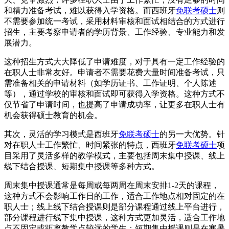
和精力准备考试，难以获得入学资格。而西班牙
免联考硕士
则
不需要参加统一考试，采用材料审核和面试相结合的方式进行
招生，主要考察申请者的学历背景、工作经验、专业能力和发
展潜力。
这种招生方式大大降低了申请难度，对于具有一定工作经验的
在职人士非常友好。申请者不需要花费大量时间准备考试，只
需准备相关的申请材料（如学历证书、工作证明、个人陈述
等），通过学校的审核和面试即可获得入学资格。这种方式不
仅节省了申请时间，也提高了申请成功率，让更多在职人士有
机会获得硕士教育的机会。
其次，灵活的学习模式是西班牙
免联考硕士
的另一大优势。针
对在职人士工作繁忙、时间紧张的特点，西班牙
免联考硕士
项
目采用了灵活多样的教学模式，主要包括周末集中授课、线上
线下结合授课、短期集中授课等多种方式。
周末集中授课通常是每周或每两周在周末安排1-2天的课程，
这种方式不会影响工作日的工作，适合工作地点相对固定的在
职人士；线上线下结合授课则是部分课程通过线上平台进行，
部分课程进行线下集中授课，这种方式更加灵活，适合工作地
点不固定或距离教学点较远的学生；短期集中授课则是在寒暑