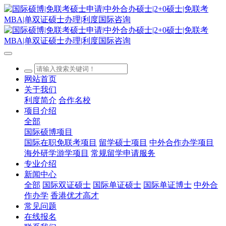
网站首页
关于我们
利度简介
合作名校
项目介绍
全部
国际硕博项目
国际在职免联考项目
留学硕士项目
中外合作办学项目
海外研学游学项目
常规留学申请服务
专业介绍
新闻中心
全部
国际双证硕士
国际单证硕士
国际单证博士
中外合
作办学
香港优才高才
常见问题
在线报名