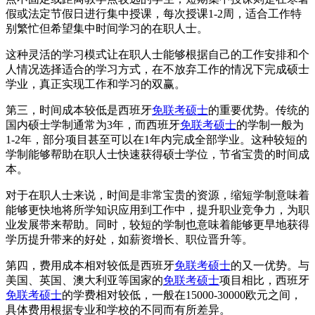
假或法定节假日进行集中授课，每次授课1-2周，适合工作特
别繁忙但希望集中时间学习的在职人士。
这种灵活的学习模式让在职人士能够根据自己的工作安排和个
人情况选择适合的学习方式，在不放弃工作的情况下完成硕士
学业，真正实现工作和学习的双赢。
第三，时间成本较低是西班牙
免联考硕士
的重要优势。传统的
国内硕士学制通常为3年，而西班牙
免联考硕士
的学制一般为
1-2年，部分项目甚至可以在1年内完成全部学业。这种较短的
学制能够帮助在职人士快速获得硕士学位，节省宝贵的时间成
本。
对于在职人士来说，时间是非常宝贵的资源，缩短学制意味着
能够更快地将所学知识应用到工作中，提升职业竞争力，为职
业发展带来帮助。同时，较短的学制也意味着能够更早地获得
学历提升带来的好处，如薪资增长、职位晋升等。
第四，费用成本相对较低是西班牙
免联考硕士
的又一优势。与
美国、英国、澳大利亚等国家的
免联考硕士
项目相比，西班牙
免联考硕士
的学费相对较低，一般在15000-30000欧元之间，
具体费用根据专业和学校的不同而有所差异。