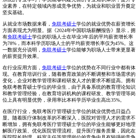
业素养，在特定领域内形成竞争优势，为就业和职业晋升奠定
坚实基础。
从就业市场数据来看，
免联考硕士
学位的就业优势在薪资增长
方面表现尤为明显。据《2024年中国职场薪酬报告》显示，拥
有
免联考硕士
学位的职场人士在毕业3年后的平均薪资增长率
为78%，而本科学历职场人士的平均薪资增长率仅为45%。这
一数据充分说明，
免联考硕士
学位能够为职场人士带来更显著
的薪资提升效果。
在行业应用方面，
免联考硕士
学位的优势在不同行业中都有体
现。在教育培训行业，随着教育政策的不断调整和市场需求的
变化，企业对教学管理和课程研发人才的要求不断提高。拥有
免联考教育硕士学位的毕业生，由于具备系统的教育理论知识
和教学管理经验，在教育培训机构的课程研发、教学管理等岗
位上具有明显优势，录用率比本科学历毕业生高出35%。
在医疗行业，免联考医疗管理硕士学位的就业优势也日益凸
显。随着医疗体制改革的不断深入，医院对管理人才的需求不
断增加，拥有免联考医疗管理硕士学位的毕业生能够更好地理
解医疗政策、优化医院管理流程、提升医疗服务质量，因此在
医院院长助理、科室主任等管理岗位的竞争中具有较强的竞争