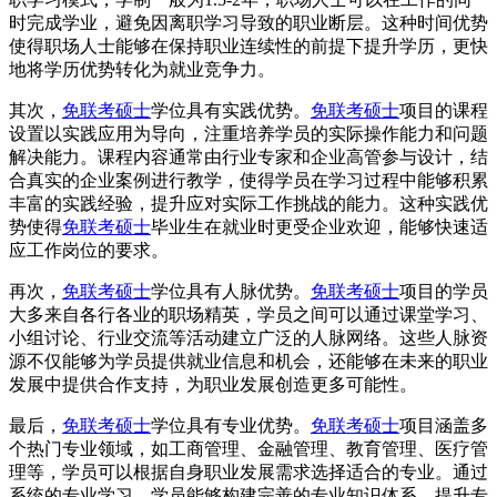
时完成学业，避免因离职学习导致的职业断层。这种时间优势
使得职场人士能够在保持职业连续性的前提下提升学历，更快
地将学历优势转化为就业竞争力。
其次，
免联考硕士
学位具有实践优势。
免联考硕士
项目的课程
设置以实践应用为导向，注重培养学员的实际操作能力和问题
解决能力。课程内容通常由行业专家和企业高管参与设计，结
合真实的企业案例进行教学，使得学员在学习过程中能够积累
丰富的实践经验，提升应对实际工作挑战的能力。这种实践优
势使得
免联考硕士
毕业生在就业时更受企业欢迎，能够快速适
应工作岗位的要求。
再次，
免联考硕士
学位具有人脉优势。
免联考硕士
项目的学员
大多来自各行各业的职场精英，学员之间可以通过课堂学习、
小组讨论、行业交流等活动建立广泛的人脉网络。这些人脉资
源不仅能够为学员提供就业信息和机会，还能够在未来的职业
发展中提供合作支持，为职业发展创造更多可能性。
最后，
免联考硕士
学位具有专业优势。
免联考硕士
项目涵盖多
个热门专业领域，如工商管理、金融管理、教育管理、医疗管
理等，学员可以根据自身职业发展需求选择适合的专业。通过
系统的专业学习，学员能够构建完善的专业知识体系，提升专