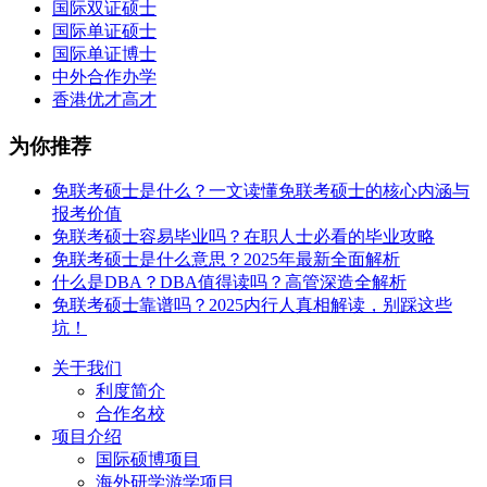
国际双证硕士
国际单证硕士
国际单证博士
中外合作办学
香港优才高才
为你推荐
免联考硕士是什么？一文读懂免联考硕士的核心内涵与
报考价值
免联考硕士容易毕业吗？在职人士必看的毕业攻略
免联考硕士是什么意思？2025年最新全面解析
什么是DBA？DBA值得读吗？高管深造全解析
免联考硕士靠谱吗？2025内行人真相解读，别踩这些
坑！
关于我们
利度简介
合作名校
项目介绍
国际硕博项目
海外研学游学项目