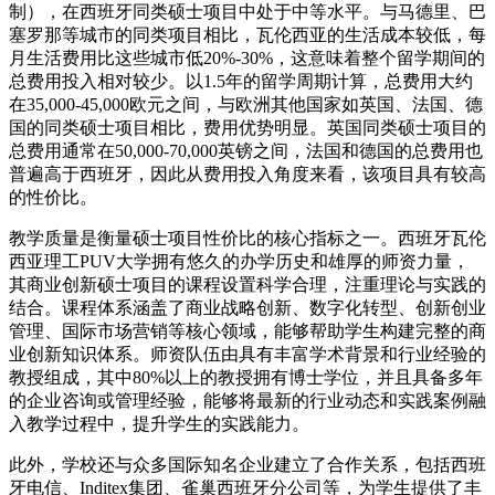
制），在西班牙同类硕士项目中处于中等水平。与马德里、巴
塞罗那等城市的同类项目相比，瓦伦西亚的生活成本较低，每
月生活费用比这些城市低20%-30%，这意味着整个留学期间的
总费用投入相对较少。以1.5年的留学周期计算，总费用大约
在35,000-45,000欧元之间，与欧洲其他国家如英国、法国、德
国的同类硕士项目相比，费用优势明显。英国同类硕士项目的
总费用通常在50,000-70,000英镑之间，法国和德国的总费用也
普遍高于西班牙，因此从费用投入角度来看，该项目具有较高
的性价比。
教学质量是衡量硕士项目性价比的核心指标之一。西班牙瓦伦
西亚理工PUV大学拥有悠久的办学历史和雄厚的师资力量，
其商业创新硕士项目的课程设置科学合理，注重理论与实践的
结合。课程体系涵盖了商业战略创新、数字化转型、创新创业
管理、国际市场营销等核心领域，能够帮助学生构建完整的商
业创新知识体系。师资队伍由具有丰富学术背景和行业经验的
教授组成，其中80%以上的教授拥有博士学位，并且具备多年
的企业咨询或管理经验，能够将最新的行业动态和实践案例融
入教学过程中，提升学生的实践能力。
此外，学校还与众多国际知名企业建立了合作关系，包括西班
牙电信、Inditex集团、雀巢西班牙分公司等，为学生提供了丰