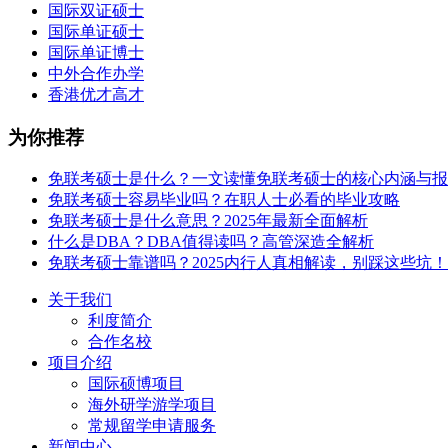
国际双证硕士
国际单证硕士
国际单证博士
中外合作办学
香港优才高才
为你推荐
免联考硕士是什么？一文读懂免联考硕士的核心内涵与报
免联考硕士容易毕业吗？在职人士必看的毕业攻略
免联考硕士是什么意思？2025年最新全面解析
什么是DBA？DBA值得读吗？高管深造全解析
免联考硕士靠谱吗？2025内行人真相解读，别踩这些坑！
关于我们
利度简介
合作名校
项目介绍
国际硕博项目
海外研学游学项目
常规留学申请服务
新闻中心