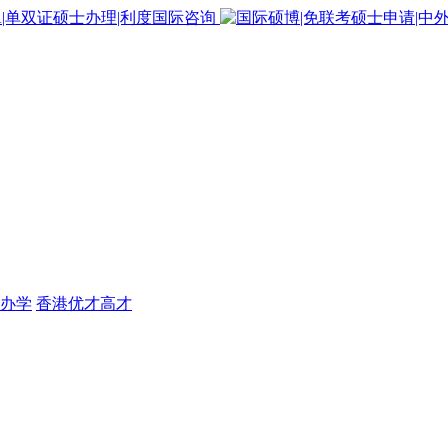
办学
香港优才高才