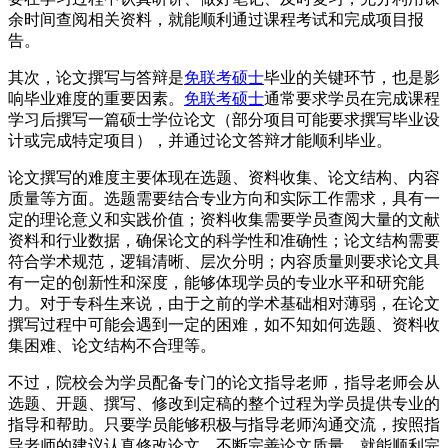
余时间查阅相关资料，就能顺利通过课程考试和完成项目报
告。
其次，论文撰写与答辩是
免联考硕士
毕业的关键环节，也是影
响毕业难度的重要因素。
免联考硕士
通常要求学员在完成课程
学习后撰写一篇硕士学位论文（部分项目可能要求撰写毕业设
计或完成特定项目），并通过论文答辩才能顺利毕业。
论文撰写的难度主要体现在选题、资料收集、论文结构、内容
质量等方面。选题需要结合专业方向和实际工作需求，具有一
定的理论意义和实践价值；资料收集需要学员查阅大量的文献
资料和行业数据，确保论文的科学性和准确性；论文结构需要
符合学术规范，逻辑清晰、层次分明；内容质量则要求论文具
有一定的创新性和深度，能够体现学员的专业水平和研究能
力。对于专科生来说，由于之前的学术基础相对薄弱，在论文
撰写过程中可能会遇到一定的困难，如不知如何选题、资料收
集困难、论文结构不合理等。
不过，院校会为学员配备专门的论文指导老师，指导老师会从
选题、开题、撰写、修改到定稿的整个过程为学员提供专业的
指导和帮助。只要学员能够积极与指导老师沟通交流，按照指
导老师的建议认真修改论文，不断完善论文质量，就能顺利完