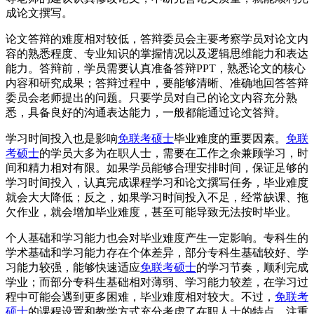
成论文撰写。
论文答辩的难度相对较低，答辩委员会主要考察学员对论文内
容的熟悉程度、专业知识的掌握情况以及逻辑思维能力和表达
能力。答辩前，学员需要认真准备答辩PPT，熟悉论文的核心
内容和研究成果；答辩过程中，要能够清晰、准确地回答答辩
委员会老师提出的问题。只要学员对自己的论文内容充分熟
悉，具备良好的沟通表达能力，一般都能通过论文答辩。
学习时间投入也是影响
免联考硕士
毕业难度的重要因素。
免联
考硕士
的学员大多为在职人士，需要在工作之余兼顾学习，时
间和精力相对有限。如果学员能够合理安排时间，保证足够的
学习时间投入，认真完成课程学习和论文撰写任务，毕业难度
就会大大降低；反之，如果学习时间投入不足，经常缺课、拖
欠作业，就会增加毕业难度，甚至可能导致无法按时毕业。
个人基础和学习能力也会对毕业难度产生一定影响。专科生的
学术基础和学习能力存在个体差异，部分专科生基础较好、学
习能力较强，能够快速适应
免联考硕士
的学习节奏，顺利完成
学业；而部分专科生基础相对薄弱、学习能力较差，在学习过
程中可能会遇到更多困难，毕业难度相对较大。不过，
免联考
硕士
的课程设置和教学方式充分考虑了在职人士的特点，注重