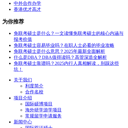
中外合作办学
香港优才高才
为你推荐
免联考硕士是什么？一文读懂免联考硕士的核心内涵与
报考价值
免联考硕士容易毕业吗？在职人士必看的毕业攻略
免联考硕士是什么意思？2025年最新全面解析
什么是DBA？DBA值得读吗？高管深造全解析
免联考硕士靠谱吗？2025内行人真相解读，别踩这些
坑！
关于我们
利度简介
合作名校
项目介绍
国际硕博项目
海外研学游学项目
常规留学申请服务
新闻中心
国际双证硕士