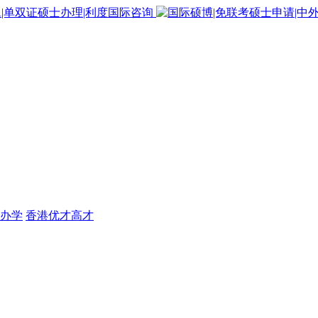
办学
香港优才高才