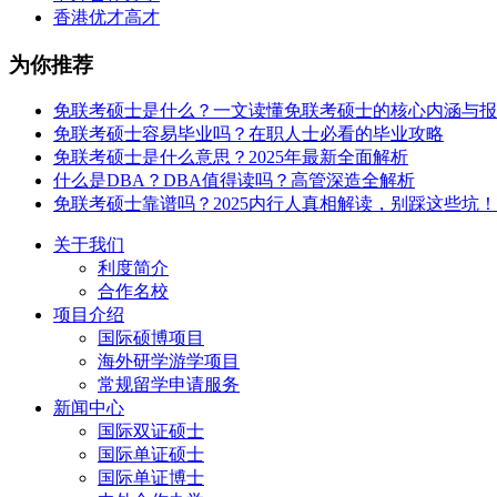
香港优才高才
为你推荐
免联考硕士是什么？一文读懂免联考硕士的核心内涵与报
免联考硕士容易毕业吗？在职人士必看的毕业攻略
免联考硕士是什么意思？2025年最新全面解析
什么是DBA？DBA值得读吗？高管深造全解析
免联考硕士靠谱吗？2025内行人真相解读，别踩这些坑！
关于我们
利度简介
合作名校
项目介绍
国际硕博项目
海外研学游学项目
常规留学申请服务
新闻中心
国际双证硕士
国际单证硕士
国际单证博士