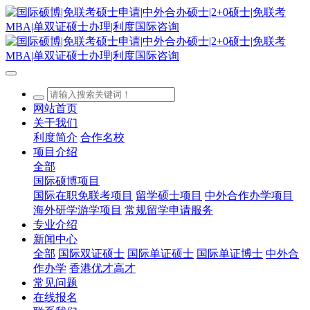
网站首页
关于我们
利度简介
合作名校
项目介绍
全部
国际硕博项目
国际在职免联考项目
留学硕士项目
中外合作办学项目
海外研学游学项目
常规留学申请服务
专业介绍
新闻中心
全部
国际双证硕士
国际单证硕士
国际单证博士
中外合
作办学
香港优才高才
常见问题
在线报名