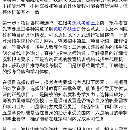
手续等环节，不同院校和项目的具体流程可能会有所调整，但
整体框架基本一致。
第一步：项目咨询与选择。在报考
免联考硕士
之前，报考者首
先需要通过各种渠道了解
免联考硕士
是什么意思，以及不同院
校和项目的具体情况。可以通过以下方式进行项目咨询：一是
登录招生院校的官方网站，查阅招生简章、项目介绍、课程设
置、学费标准、招生人数等信息；二是参加院校举办的招生说
明会或线上咨询会，直接与招生老师沟通，了解项目的详细情
况和报考要求；三是咨询正规的教育培训机构或招生代理机
构，获取项目推荐和报考指导；四是联系往期学员，了解他们
的报考经验和学习体验。
在项目选择过程中，报考者需要综合考虑以下因素：一是项目
的办学资质，选择经过教育部审批备案、能够进行学历学位认
证的正规项目；二是院校的知名度和办学实力，选择口碑好、
师资力量雄厚的院校；三是课程设置是否符合自身的职业需求
和学习目标；四是学习方式是否灵活，能否平衡工作和学习；
五是学费标准是否在自身的经济承受范围内；六是项目的学制
和毕业要求，确保能够在规定时间内完成学习任务。
第二步：资格审核与预评估。在确定报考项目后，报考者需要