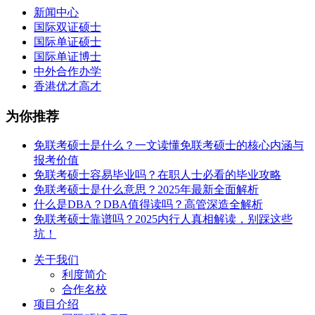
新闻中心
国际双证硕士
国际单证硕士
国际单证博士
中外合作办学
香港优才高才
为你推荐
免联考硕士是什么？一文读懂免联考硕士的核心内涵与
报考价值
免联考硕士容易毕业吗？在职人士必看的毕业攻略
免联考硕士是什么意思？2025年最新全面解析
什么是DBA？DBA值得读吗？高管深造全解析
免联考硕士靠谱吗？2025内行人真相解读，别踩这些
坑！
关于我们
利度简介
合作名校
项目介绍