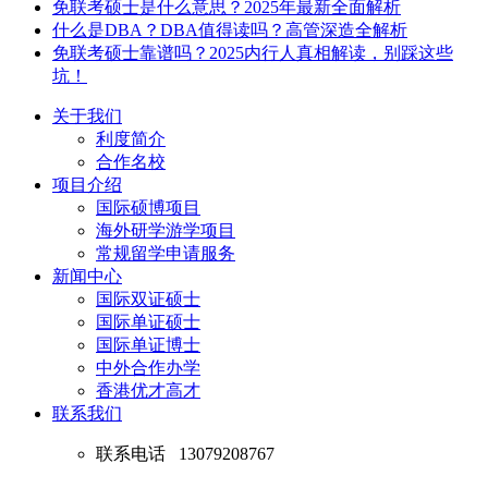
免联考硕士是什么意思？2025年最新全面解析
什么是DBA？DBA值得读吗？高管深造全解析
免联考硕士靠谱吗？2025内行人真相解读，别踩这些
坑！
关于我们
利度简介
合作名校
项目介绍
国际硕博项目
海外研学游学项目
常规留学申请服务
新闻中心
国际双证硕士
国际单证硕士
国际单证博士
中外合作办学
香港优才高才
联系我们
联系电话
13079208767