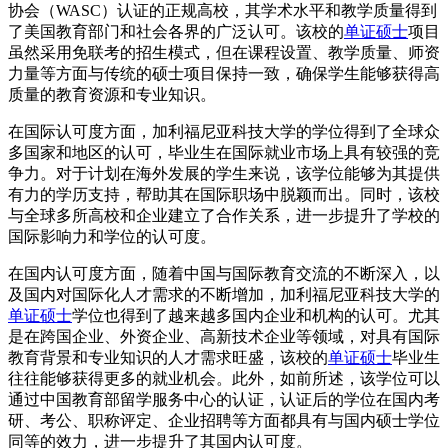
协会（WASC）认证的正规高校，其学术水平和教学质量得到
了美国教育部门和社会各界的广泛认可。该校的
单证硕士
项目
虽然采用免联考的招生模式，但在课程设置、教学质量、师资
力量等方面与传统的硕士项目保持一致，确保学生能够获得高
质量的教育资源和专业知识。
在国际认可度方面，加利福尼亚科技大学的学位得到了全球众
多国家和地区的认可，毕业生在国际就业市场上具有较强的竞
争力。对于计划在海外发展的学生来说，该学位能够为其提供
有力的学历支持，帮助其在国际职场中脱颖而出。同时，该校
与全球多所高校和企业建立了合作关系，进一步提升了学校的
国际影响力和学位的认可度。
在国内认可度方面，随着中国与国际教育交流的不断深入，以
及国内对国际化人才需求的不断增加，加利福尼亚科技大学的
单证硕士
学位也得到了越来越多国内企业和机构的认可。尤其
是在跨国企业、外资企业、高新技术企业等领域，对具有国际
教育背景和专业知识的人才需求旺盛，该校的
单证硕士
毕业生
往往能够获得更多的就业机会。此外，如前所述，该学位可以
通过中国教育部留学服务中心的认证，认证后的学位在国内考
研、考公、职称评定、企业招聘等方面都具有与国内硕士学位
同等的效力，进一步提升了其国内认可度。