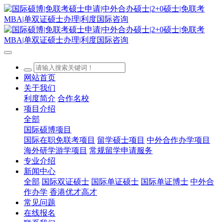
网站首页
关于我们
利度简介
合作名校
项目介绍
全部
国际硕博项目
国际在职免联考项目
留学硕士项目
中外合作办学项目
海外研学游学项目
常规留学申请服务
专业介绍
新闻中心
全部
国际双证硕士
国际单证硕士
国际单证博士
中外合
作办学
香港优才高才
常见问题
在线报名