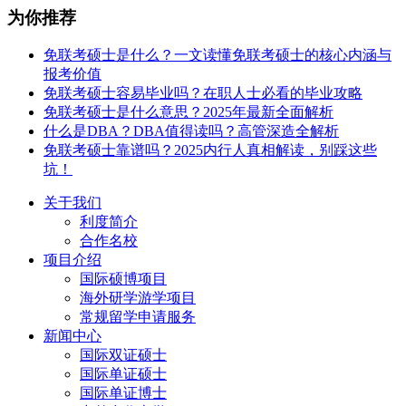
为你推荐
免联考硕士是什么？一文读懂免联考硕士的核心内涵与
报考价值
免联考硕士容易毕业吗？在职人士必看的毕业攻略
免联考硕士是什么意思？2025年最新全面解析
什么是DBA？DBA值得读吗？高管深造全解析
免联考硕士靠谱吗？2025内行人真相解读，别踩这些
坑！
关于我们
利度简介
合作名校
项目介绍
国际硕博项目
海外研学游学项目
常规留学申请服务
新闻中心
国际双证硕士
国际单证硕士
国际单证博士