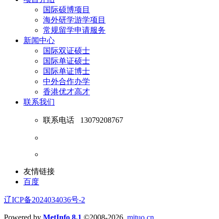
国际硕博项目
海外研学游学项目
常规留学申请服务
新闻中心
国际双证硕士
国际单证硕士
国际单证博士
中外合作办学
香港优才高才
联系我们
联系电话
13079208767
友情链接
百度
辽ICP备2024034036号-2
Powered by
MetInfo 8.1
©2008-2026
mituo.cn