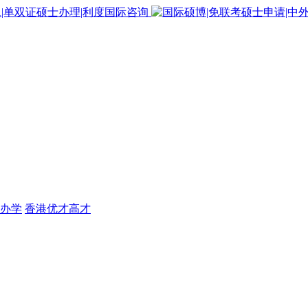
办学
香港优才高才