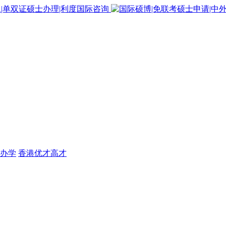
办学
香港优才高才