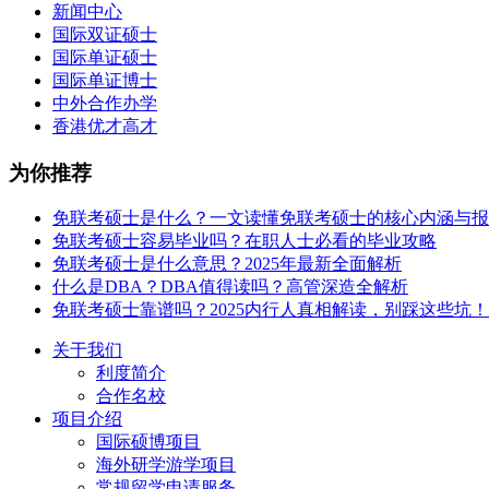
新闻中心
国际双证硕士
国际单证硕士
国际单证博士
中外合作办学
香港优才高才
为你推荐
免联考硕士是什么？一文读懂免联考硕士的核心内涵与报
免联考硕士容易毕业吗？在职人士必看的毕业攻略
免联考硕士是什么意思？2025年最新全面解析
什么是DBA？DBA值得读吗？高管深造全解析
免联考硕士靠谱吗？2025内行人真相解读，别踩这些坑！
关于我们
利度简介
合作名校
项目介绍
国际硕博项目
海外研学游学项目
常规留学申请服务