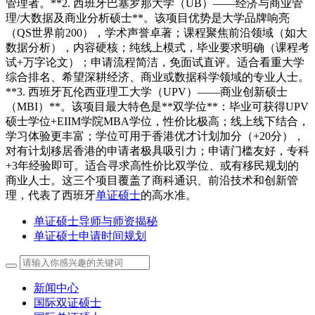
管理者。**2. 西班牙巴塞罗那大学（UB）——经济与商业管
理/大数据及商业分析硕士**。该项目优势是大学品牌响亮
（QS世界前200），学术声誉卓著；课程聚焦前沿领域（如大
数据分析），内容硬核；纯线上模式，毕业要求明确（课程考
试+万字论文）；申请流程简洁，免面试直评。适合看重大学
综合排名、希望深耕经济、商业或数据科学领域的专业人士。
**3. 西班牙瓦伦西亚理工大学（UPV）——商业创新硕士
（MBI）**。该项目最大特色是**双学位**：毕业可获得UPV
硕士学位+EIIM学院MBA学位，性价比极高；线上线下结合，
学习体验更丰富；学位可用于香港优才计划加分（+20分），
对有计划移居香港的申请者极具吸引力；申请门槛友好，专科
+3年经验即可。适合寻求高性价比双学位、或有移民规划的
商业人士。这三个项目覆盖了商科通识、前沿技术和创新管
理，代表了西班牙
单证硕士
的高水准。
单证硕士导师与师资揭秘
单证硕士申请时间规划
新闻中心
国际双证硕士