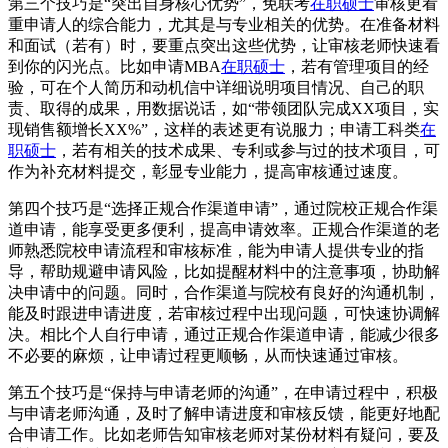
第三个技巧是“突出自身核心优势”，免联考
在职硕士
审核更看
重申请人的综合能力，尤其是与专业相关的优势。在准备材料
和面试（若有）时，要重点突出这些优势，让审核老师快速看
到你的闪光点。比如申请MBA
在职硕士
，若有管理项目的经
验，可在个人简历和动机信中详细说明项目情况、自己的职
责、取得的成果，用数据说话，如“带领团队完成XX项目，实
现销售额增长XX%”，这样的表述更有说服力；申请工科类
在
职硕士
，若有相关的技术成果、专利或参与过的技术项目，可
作为补充材料提交，彰显专业能力，提高审核通过速度。
第四个技巧是“选择正规合作渠道申请”，通过院校正规合作渠
道申请，能享受更多便利，提高申请效率。正规合作渠道的老
师熟悉院校申请流程和审核标准，能为申请人提供专业的指
导，帮助规避申请风险，比如提醒材料中的注意事项，协助解
决申请中的问题。同时，合作渠道与院校有良好的沟通机制，
能及时跟进申请进度，若审核过程中出现问题，可快速协调解
决。相比个人自行申请，通过正规合作渠道申请，能减少很多
不必要的麻烦，让申请过程更顺畅，从而快速通过审核。
第五个技巧是“保持与申请老师的沟通”，在申请过程中，积极
与申请老师沟通，及时了解申请进度和审核反馈，能更好地配
合申请工作。比如老师告知审核老师对某份材料有疑问，要及