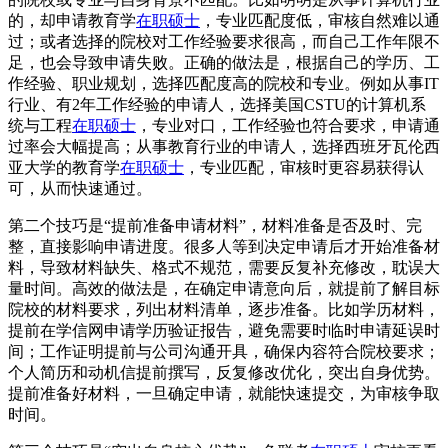
的，却申请教育学
在职硕士
，专业匹配度低，审核自然难以通
过；或者选择的院校对工作经验要求很高，而自己工作年限不
足，也会导致申请失败。正确的做法是，根据自己的学历、工
作经验、职业规划，选择匹配度高的院校和专业。例如从事IT
行业、有2年工作经验的申请人，选择美国CSTU的计算机系
统与工程
在职硕士
，专业对口，工作经验也符合要求，申请通
过率会大幅提高；从事教育行业的申请人，选择西班牙瓦伦西
亚大学的教育学
在职硕士
，专业匹配，审核时更容易获得认
可，从而快速通过。
第二个技巧是“提前准备申请材料”，材料准备是否及时、完
整，直接影响申请进度。很多人等到决定申请后才开始准备材
料，导致材料缺失、格式不规范，需要反复补充修改，耽误大
量时间。高效的做法是，在确定申请意向后，就提前了解目标
院校的材料要求，列出材料清单，逐步准备。比如学历材料，
提前在学信网申请学历验证报告，避免需要时临时申请延误时
间；工作证明提前与公司沟通开具，确保内容符合院校要求；
个人简历和动机信提前撰写，反复修改优化，突出自身优势。
提前准备好材料，一旦确定申请，就能快速提交，为审核争取
时间。