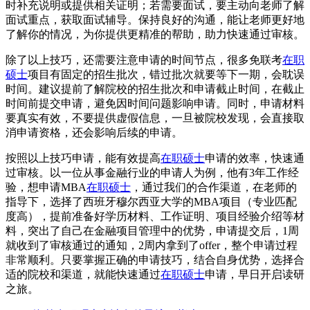
时补充说明或提供相关证明；若需要面试，要主动向老师了解
面试重点，获取面试辅导。保持良好的沟通，能让老师更好地
了解你的情况，为你提供更精准的帮助，助力快速通过审核。
除了以上技巧，还需要注意申请的时间节点，很多免联考
在职
硕士
项目有固定的招生批次，错过批次就要等下一期，会耽误
时间。建议提前了解院校的招生批次和申请截止时间，在截止
时间前提交申请，避免因时间问题影响申请。同时，申请材料
要真实有效，不要提供虚假信息，一旦被院校发现，会直接取
消申请资格，还会影响后续的申请。
按照以上技巧申请，能有效提高
在职硕士
申请的效率，快速通
过审核。以一位从事金融行业的申请人为例，他有3年工作经
验，想申请MBA
在职硕士
，通过我们的合作渠道，在老师的
指导下，选择了西班牙穆尔西亚大学的MBA项目（专业匹配
度高），提前准备好学历材料、工作证明、项目经验介绍等材
料，突出了自己在金融项目管理中的优势，申请提交后，1周
就收到了审核通过的通知，2周内拿到了offer，整个申请过程
非常顺利。只要掌握正确的申请技巧，结合自身优势，选择合
适的院校和渠道，就能快速通过
在职硕士
申请，早日开启读研
之旅。