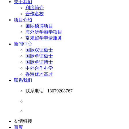
关于我们
利度简介
合作名校
项目介绍
国际硕博项目
海外研学游学项目
常规留学申请服务
新闻中心
国际双证硕士
国际单证硕士
国际单证博士
中外合作办学
香港优才高才
联系我们
联系电话
13079208767
友情链接
百度