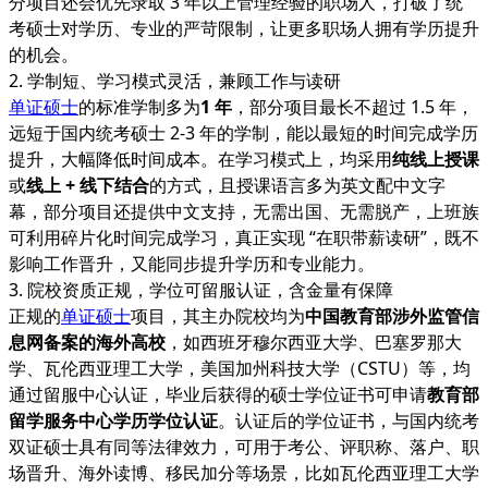
分项目还会优先录取 3 年以上管理经验的职场人，打破了统
考硕士对学历、专业的严苛限制，让更多职场人拥有学历提升
的机会。
2. 学制短、学习模式灵活，兼顾工作与读研
单证硕士
的标准学制多为
1 年
，部分项目最长不超过 1.5 年，
远短于国内统考硕士 2-3 年的学制，能以最短的时间完成学历
提升，大幅降低时间成本。在学习模式上，均采用
纯线上授课
或
线上 + 线下结合
的方式，且授课语言多为英文配中文字
幕，部分项目还提供中文支持，无需出国、无需脱产，上班族
可利用碎片化时间完成学习，真正实现 “在职带薪读研”，既不
影响工作晋升，又能同步提升学历和专业能力。
3. 院校资质正规，学位可留服认证，含金量有保障
正规的
单证硕士
项目，其主办院校均为
中国教育部涉外监管信
息网备案的海外高校
，如西班牙穆尔西亚大学、巴塞罗那大
学、瓦伦西亚理工大学，美国加州科技大学（CSTU）等，均
通过留服中心认证，毕业后获得的硕士学位证书可申请
教育部
留学服务中心学历学位认证
。认证后的学位证书，与国内统考
双证硕士具有同等法律效力，可用于考公、评职称、落户、职
场晋升、海外读博、移民加分等场景，比如瓦伦西亚理工大学