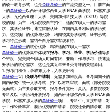
的硕士教育形式，也是
免联考硕士
的主流类型之一。目前市面
上的
单证硕士
以西班牙穆尔西亚大学 ENAE 商学院、巴塞罗那
大学、瓦伦西亚理工大学，美国加州科技大学（CSTU）等院
校的项目为主，均为院校自主招生，适配在职人士的学习需
求，其学位证书可通过留服认证，在国内具备相应的学历效
力。这类项目的优势与劣势，均围绕其办学模式、证书形式、
学习特点形成，需结合自身需求客观看待。
一、
单证硕士
的核心优势，精准适配在职人士需求
单证硕士
的优势集中体现在
报考、学习、毕业、学历价值
等多
个维度，完美契合职场人时间有限、兼顾工作与学习、快速提
升学历的核心需求，这也是其近年来备受青睐的关键原因。
1. 报考门槛低，录取难度小，入学更轻松
单证硕士
采用
免联考申请制
，无需参加难度高、备考周期长的
国内研究生统一入学考试，招生以材料审核、面试（部分院校
无面试）为主要录取方式，报考条件宽松且灵活。多数院校对
专科及以上学历均开放报考，如西班牙穆尔西亚大学 ENAE 商
学院、巴塞罗那大学的
单证硕士
项目，专科生可直接申请；对
于工作经验丰富、履历优秀的申请者，院校还会酌情录取，部