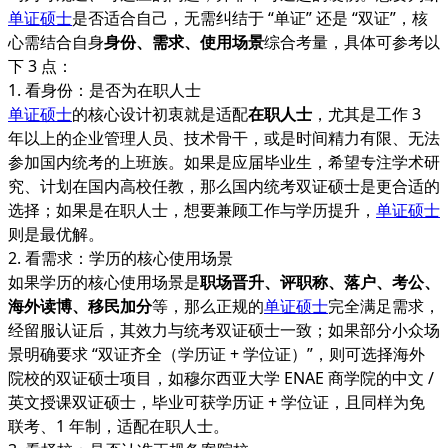
单证硕士
是否适合自己，无需纠结于 “单证” 还是 “双证”，核
心需结合自身
身份、需求、使用场景
综合考量，具体可参考以
下 3 点：
1. 看身份：是否为在职人士
单证硕士
的核心设计初衷就是适配
在职人士
，尤其是工作 3
年以上的企业管理人员、技术骨干，或是时间精力有限、无法
参加国内统考的上班族。如果是应届毕业生，希望专注学术研
究、计划在国内高校任教，那么国内统考双证硕士是更合适的
选择；如果是在职人士，想要兼顾工作与学历提升，
单证硕士
则是最优解。
2. 看需求：学历的核心使用场景
如果学历的核心使用场景是
职场晋升、评职称、落户、考公、
海外读博、移民加分
等，那么正规的
单证硕士
完全满足需求，
经留服认证后，其效力与统考双证硕士一致；如果部分小众场
景明确要求 “双证齐全（学历证 + 学位证）”，则可选择海外
院校的双证硕士项目，如穆尔西亚大学 ENAE 商学院的中文 /
英文授课双证硕士，毕业可获学历证 + 学位证，且同样为免
联考、1 年制，适配在职人士。