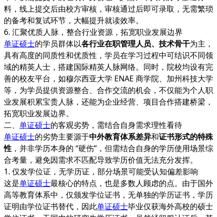
料，线上提交后由校方审核，审核通过后即可录取，无需繁琐
的备考和复试环节，大幅提升就读效率。
6. 汇聚优质人脉，整合行业资源，拓宽职业发展边界
单证硕士
的学员群体以
各行业在职管理人员、技术骨干
为主，
具有高度的同质性和优质性，学员在学习过程中可结识不同领
域的精英人士，搭建国际精英人脉网络。同时，院校均设有完
善的校友平台，如穆尔西亚大学 ENAE 商学院、加州科技大学
等，为学员提供资源整合、合作交流的机会，不仅能为个人职
业发展积累宝贵人脉，还能为企业经营、项目合作搭建桥梁，
拓宽职业发展边界。
二、
单证硕士
的客观劣势，需结合自身需求理性看待
单证硕士
的劣势主要源于
中外教育体系差异
和
证书形式的特殊
性
，并非学历本身的 “硬伤”，但需结合自身的学历使用场景综
合考量，避免因需求不匹配导致学历价值无法充分发挥。
1. 仅发学位证，无学历证，部分场景可能受认知偏差影响
这是
单证硕士
最核心的特点，也是多数人顾虑的点。由于国外
高等教育体系中，仅颁发学位证书，无单独的学历证书，学历
证明由学位证书替代，因此
单证硕士
毕业仅获海外高校的硕士