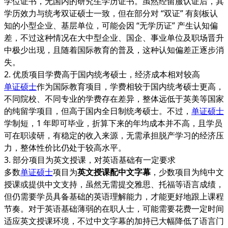
学位证书，无国内的研究生学历证书。虽然经留服认证后，其
学历效力与统考双证硕士一致，但在部分对 “双证” 有刻板认
知的小型企业、基层单位，可能会因 “无学历证” 产生认知偏
差，不过这种情况在大中型企业、国企、事业单位及职场晋升
中极少出现，且随着国际教育的普及，这种认知偏差正逐步消
失。
2. 优质项目学费高于国内统考硕士，经济成本相对较高
单证硕士
作为国际教育项目，学费相较于国内统考硕士更高，
不同院校、不同专业的学费存在差异，整体远低于英美等国家
的纯留学项目，但高于国内全日制统考硕士。不过，
单证硕士
学制短，1 年即可毕业，折算下来的年均成本并不高，且学员
可在职读研，有稳定的收入来源，无需承担脱产学习的经济压
力，整体性价比仍处于较高水平。
3. 部分项目为英文授课，对英语基础有一定要求
多数
单证硕士
项目为
英文授课配中文字幕
，少数项目为纯中文
授课或提供中文支持，虽然无需提交雅思、托福等语言成绩，
但仍需要学员具备基础的英语理解能力，才能更好地跟上课程
节奏。对于英语基础薄弱的在职人士，可能需要花费一定时间
适应英文授课环境，不过中文字幕的加持已大幅降低了语言门