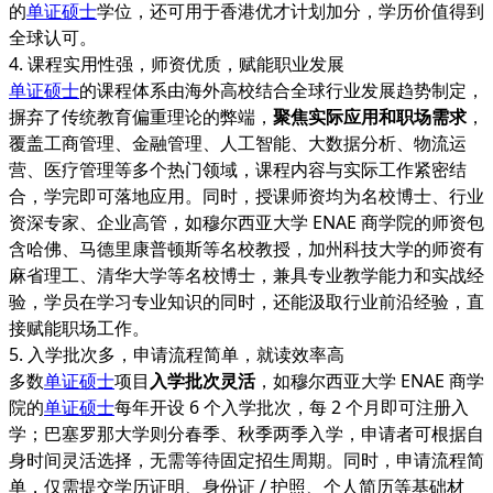
的
单证硕士
学位，还可用于香港优才计划加分，学历价值得到
全球认可。
4. 课程实用性强，师资优质，赋能职业发展
单证硕士
的课程体系由海外高校结合全球行业发展趋势制定，
摒弃了传统教育偏重理论的弊端，
聚焦实际应用和职场需求
，
覆盖工商管理、金融管理、人工智能、大数据分析、物流运
营、医疗管理等多个热门领域，课程内容与实际工作紧密结
合，学完即可落地应用。同时，授课师资均为名校博士、行业
资深专家、企业高管，如穆尔西亚大学 ENAE 商学院的师资包
含哈佛、马德里康普顿斯等名校教授，加州科技大学的师资有
麻省理工、清华大学等名校博士，兼具专业教学能力和实战经
验，学员在学习专业知识的同时，还能汲取行业前沿经验，直
接赋能职场工作。
5. 入学批次多，申请流程简单，就读效率高
多数
单证硕士
项目
入学批次灵活
，如穆尔西亚大学 ENAE 商学
院的
单证硕士
每年开设 6 个入学批次，每 2 个月即可注册入
学；巴塞罗那大学则分春季、秋季两季入学，申请者可根据自
身时间灵活选择，无需等待固定招生周期。同时，申请流程简
单，仅需提交学历证明、身份证 / 护照、个人简历等基础材