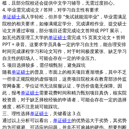
槛，且部分院校还会提供中文学习辅导，无需过度担心。
4. 毕业需完成论文 / 答辩，对学习自主性有要求
单证硕士
虽入学轻松，但并非 “免试就能混毕业”，毕业需满足
院校的相关要求，如修满规定学分、完成课程作业、提交硕士
论文并通过审核，部分项目还需完成论文答辩或 PPT 展示，
如瓦伦西亚理工大学的
单证硕士
需完成 15 页英文论文 + 答辩
PPT + 录音。这要求学员具备一定的学习自主性，能合理安排
时间完成课程学习和论文写作，对于时间极度紧张、缺乏学习
自主性的职场人，可能会存在一定的毕业压力。
5. 项目选择较多，需仔细甄别，避免踩坑
随着
单证硕士
的普及，市面上的相关项目逐渐增多，其中不乏
一些非正规院校的虚假项目，这类项目院校未在教育部涉外监
管网备案，学位证书无法留服认证，学历价值毫无保障。因
此，报考
单证硕士
需要花费时间和精力甄别项目真伪，核实院
校资质，对于缺乏择校经验的申请者，可能会存在一定的选择
难度，稍不注意就可能踩坑。
三、理性选择
单证硕士
，关键看这 3 点
通过以上分析可以看出，
单证硕士
的优势远大于劣势，其劣势
均为可规避、可适应的问题，并非不可逾越的硬伤。想要判断