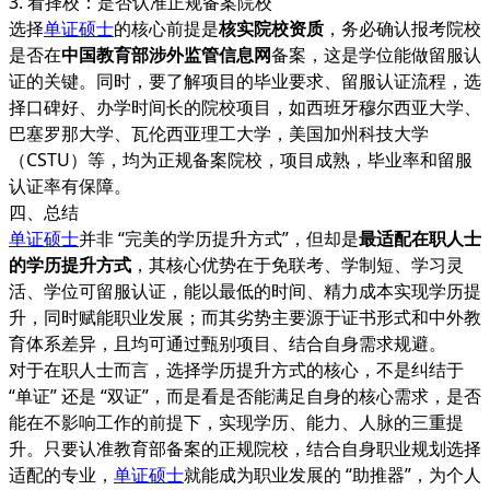
3. 看择校：是否认准正规备案院校
选择
单证硕士
的核心前提是
核实院校资质
，务必确认报考院校
是否在
中国教育部涉外监管信息网
备案，这是学位能做留服认
证的关键。同时，要了解项目的毕业要求、留服认证流程，选
择口碑好、办学时间长的院校项目，如西班牙穆尔西亚大学、
巴塞罗那大学、瓦伦西亚理工大学，美国加州科技大学
（CSTU）等，均为正规备案院校，项目成熟，毕业率和留服
认证率有保障。
四、总结
单证硕士
并非 “完美的学历提升方式”，但却是
最适配在职人士
的学历提升方式
，其核心优势在于免联考、学制短、学习灵
活、学位可留服认证，能以最低的时间、精力成本实现学历提
升，同时赋能职业发展；而其劣势主要源于证书形式和中外教
育体系差异，且均可通过甄别项目、结合自身需求规避。
对于在职人士而言，选择学历提升方式的核心，不是纠结于
“单证” 还是 “双证”，而是看是否能满足自身的核心需求，是否
能在不影响工作的前提下，实现学历、能力、人脉的三重提
升。只要认准教育部备案的正规院校，结合自身职业规划选择
适配的专业，
单证硕士
就能成为职业发展的 “助推器”，为个人