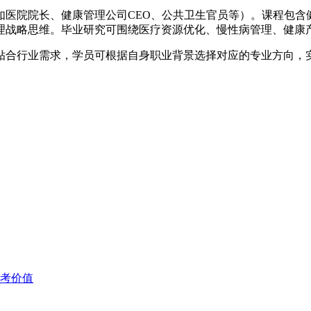
如医院院长、健康管理公司CEO、公共卫生官员等）。课程包含
理战略思维。毕业研究可围绕医疗资源优化、慢性病管理、健康
贴合行业需求，学员可根据自身职业背景选择对应的专业方向，
考价值