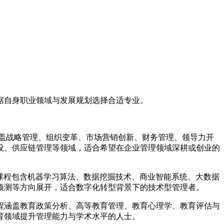
据自身职业领域与发展规划选择合适专业。
涵盖战略管理、组织变革、市场营销创新、财务管理、领导力开
设、供应链管理等领域，适合希望在企业管理领域深耕或创业的
课程包含机器学习算法、数据挖掘技术、商业智能系统、大数据
预测等方向展开，适合数字化转型背景下的技术型管理者。
程涵盖教育政策分析、高等教育管理、教育心理学、教育评估与
育领域提升管理能力与学术水平的人士。