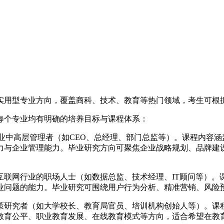
实用型专业方向，覆盖商科、技术、教育等热门领域，考生可根
每个专业均有明确的培养目标与课程体系：
业中高层管理者（如CEO、总经理、部门总监等）。课程内容
力与企业管理能力。毕业研究方向可聚焦企业战略规划、品牌建
互联网行业的职场人士（如数据总监、技术经理、IT顾问等）。
业问题的能力。毕业研究可围绕用户行为分析、精准营销、风险
策研究者（如大学校长、教育局官员、培训机构创始人等）。课
教育公平、职业教育发展、在线教育模式等方向，适合希望在教