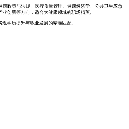
健康政策与法规、医疗质量管理、健康经济学、公共卫生应急
产业创新等方向，适合大健康领域的职场精英。
实现学历提升与职业发展的精准匹配。