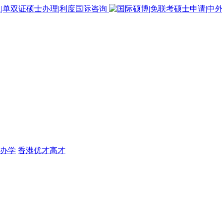
办学
香港优才高才