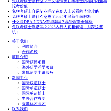
免联考硕士是什么？一文读懂免联考硕士的核心内涵与
报考价值
免联考硕士容易毕业吗？在职人士必看的毕业攻略
免联考硕士是什么意思？2025年最新全面解析
什么是DBA？DBA值得读吗？高管深造全解析
免联考硕士靠谱吗？2025内行人真相解读，别踩这些
坑！
关于我们
利度简介
合作名校
项目介绍
国际硕博项目
海外研学游学项目
常规留学申请服务
新闻中心
国际双证硕士
国际单证硕士
国际单证博士
中外合作办学
香港优才高才
联系我们