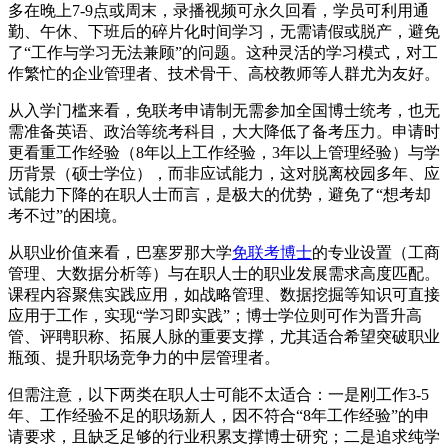
多在晚上7-9点或周末，录播视频可永久回看，学员可利用通
勤、午休、下班后的碎片化时间学习，无需请假或脱产，避免
了“工作与学习无法兼顾”的问题。这种灵活的学习模式，对工
作繁忙的企业管理者、技术骨干、高校教师等人群尤为友好。
从入学门槛来看，免联考申请制无需参加全国博士统考，也无
需准备英语、政治等统考科目，大大降低了备考压力。申请时
更看重工作经验（8年以上工作经验，3年以上管理经验）与学
历背景（硕士学位），而非应试能力，这对脱离校园多年、应
试能力下降的在职人士而言，是极大的优势，避免了“想考却
考不过”的困境。
从职业价值来看，巴塞罗那大学
免联考博士
的专业设置（工商
管理、大数据分析等）与在职人士的职业发展需求高度匹配。
课程内容聚焦实践应用，如战略管理、数据挖掘等知识可直接
应用于工作，实现“学习即实践”；博士学位则可作为晋升高
管、评聘职称、拓展人脉的重要支撑，尤其适合希望突破职业
瓶颈、提升职场竞争力的中层管理者。
但需注意，以下两类在职人士可能不太适合：一是刚工作3-5
年、工作经验不足的职场新人，因不符合“8年工作经验”的申
请要求，且缺乏足够的行业积累支撑博士研究；二是追求纯学