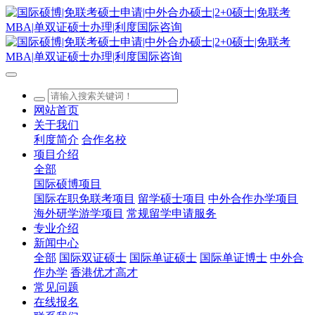
网站首页
关于我们
利度简介
合作名校
项目介绍
全部
国际硕博项目
国际在职免联考项目
留学硕士项目
中外合作办学项目
海外研学游学项目
常规留学申请服务
专业介绍
新闻中心
全部
国际双证硕士
国际单证硕士
国际单证博士
中外合
作办学
香港优才高才
常见问题
在线报名