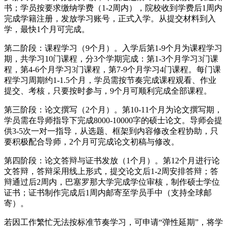
书；学员按要求缴纳学费（1-2周内），院校收到学费后1周内
完成学籍注册，发放学习账号，正式入学。从提交材料到入
学，最快1个月可完成。
第二阶段：课程学习（9个月）。入学后第1-9个月为课程学习
期，共学习10门课程，分3个学期完成：第1-3个月学习3门课
程，第4-6个月学习3门课程，第7-9个月学习4门课程。每门课
程学习周期约1-1.5个月，学员需按节奏完成课程观看、作业
提交、考核，只要按时参与，9个月可顺利完成全部课程。
第三阶段：论文撰写（2个月）。第10-11个月为论文撰写期，
学员需在导师指导下完成8000-10000字的硕士论文。导师会提
供3-5次一对一指导，从选题、框架到内容修改全程协助，只
要积极配合导师，2个月可完成论文初稿与修改。
第四阶段：论文答辩与证书发放（1个月）。第12个月进行论
文答辩，答辩采用线上形式，提交论文后1-2周安排答辩；答
辩通过后2周内，巴塞罗那大学完成学位审核，制作硕士学位
证书；证书制作完成后1周内邮寄至学员手中（支持全球邮
寄）。
若因工作繁忙无法按标准节奏学习，可申请“弹性延期”，将学