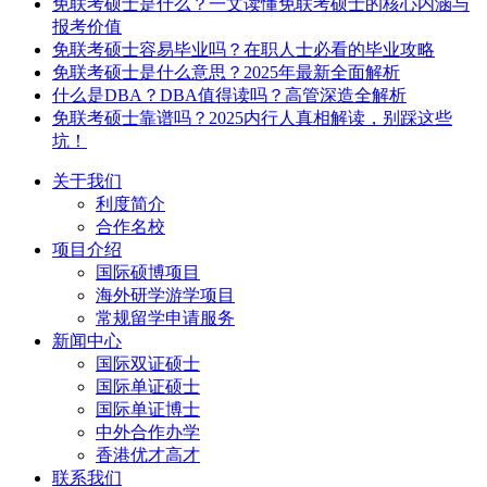
免联考硕士是什么？一文读懂免联考硕士的核心内涵与
报考价值
免联考硕士容易毕业吗？在职人士必看的毕业攻略
免联考硕士是什么意思？2025年最新全面解析
什么是DBA？DBA值得读吗？高管深造全解析
免联考硕士靠谱吗？2025内行人真相解读，别踩这些
坑！
关于我们
利度简介
合作名校
项目介绍
国际硕博项目
海外研学游学项目
常规留学申请服务
新闻中心
国际双证硕士
国际单证硕士
国际单证博士
中外合作办学
香港优才高才
联系我们