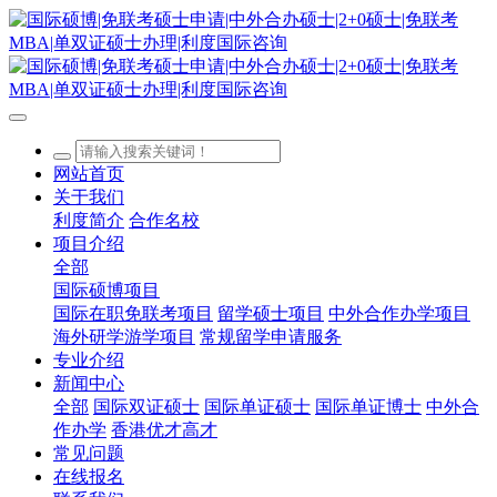
网站首页
关于我们
利度简介
合作名校
项目介绍
全部
国际硕博项目
国际在职免联考项目
留学硕士项目
中外合作办学项目
海外研学游学项目
常规留学申请服务
专业介绍
新闻中心
全部
国际双证硕士
国际单证硕士
国际单证博士
中外合
作办学
香港优才高才
常见问题
在线报名