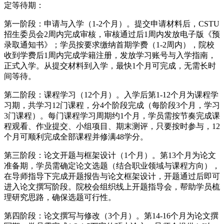
定等待期：
第一阶段：申请与入学（1-2个月）。提交申请材料后，CSTU
招生委员会2周内完成审核，审核通过后1周内发放电子版《预
录取通知书》；学员按要求缴纳首期学费（1-2周内），院校
收到学费后1周内完成学籍注册，发放学习账号与入学指南，
正式入学。从提交材料到入学，最快1个月可完成，无需长时
间等待。
第二阶段：课程学习（12个月）。入学后第1-12个月为课程学
习期，共学习12门课程，分4个阶段完成（每阶段3个月，学习
3门课程）。每门课程学习周期约1个月，学员需按节奏完成课
程观看、作业提交、小组项目、期末测评，只要按时参与，12
个月可顺利完成全部课程并修满48学分。
第三阶段：论文开题与框架设计（1个月）。第13个月为论文
准备期，学员需确定论文选题（结合职业领域与课程方向），
在导师指导下完成开题报告与论文框架设计，开题通过后即可
进入论文撰写阶段。院校会组织线上开题指导会，帮助学员梳
理研究思路，确保选题可行性。
第四阶段：论文撰写与修改（3个月）。第14-16个月为论文撰