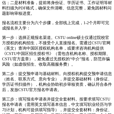
估；二是材料准备，提前将身份证、学历证书、工作证明等材
料扫描为PDF格式，确保文件清晰、信息完整，避免因材料问
题影响审核进度。
报名流程主要分为六个步骤，全部线上完成，1-2个月即可完
成报名并入学：
第一步：选择正规报名渠道。CSTU online硕士仅通过院校官
方授权的机构招生，不接受个人直接报名。需通过CSTU官网
（英文）查询中国区授权机构名单，或要求咨询机构提供
《CSTU中国区招生授权书》（需包含机构名称、授权期限、
CSTU官方盖章），避免通过无授权的“中介”报名，防范诈骗
风险（如虚假招生、收取高额服务费）。
第二步：提交预申请与基础材料。向授权机构提交预申请信息
（姓名、联系方式、意向专业），并提交基础材料（身份证、
学历证书扫描件），机构会协助初步审核资质，确认符合条件
后，发放CSTU官方报名申请表。
第三步：填写报名申请表并提交全套材料。按要求填写CSTU
报名申请表（需用英文填写基本信息，中文填写职业经历与学
习计划，机构可提供填写指导），并提交全套材料：身份证、