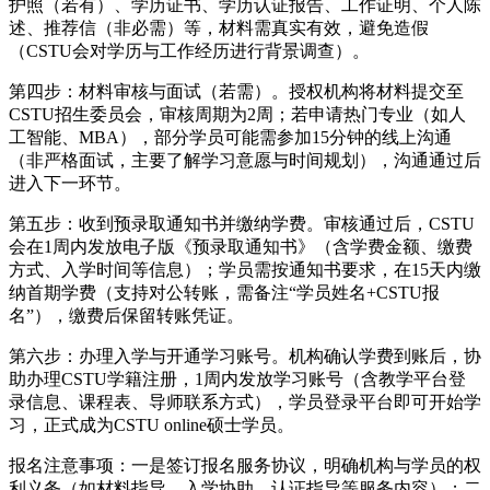
护照（若有）、学历证书、学历认证报告、工作证明、个人陈
述、推荐信（非必需）等，材料需真实有效，避免造假
（CSTU会对学历与工作经历进行背景调查）。
第四步：材料审核与面试（若需）。授权机构将材料提交至
CSTU招生委员会，审核周期为2周；若申请热门专业（如人
工智能、MBA），部分学员可能需参加15分钟的线上沟通
（非严格面试，主要了解学习意愿与时间规划），沟通通过后
进入下一环节。
第五步：收到预录取通知书并缴纳学费。审核通过后，CSTU
会在1周内发放电子版《预录取通知书》（含学费金额、缴费
方式、入学时间等信息）；学员需按通知书要求，在15天内缴
纳首期学费（支持对公转账，需备注“学员姓名+CSTU报
名”），缴费后保留转账凭证。
第六步：办理入学与开通学习账号。机构确认学费到账后，协
助办理CSTU学籍注册，1周内发放学习账号（含教学平台登
录信息、课程表、导师联系方式），学员登录平台即可开始学
习，正式成为CSTU online硕士学员。
报名注意事项：一是签订报名服务协议，明确机构与学员的权
利义务（如材料指导、入学协助、认证指导等服务内容）；二