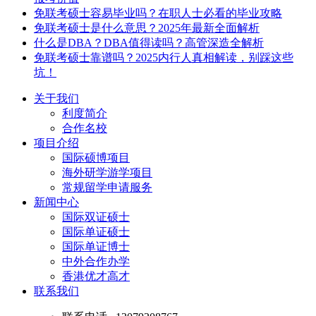
免联考硕士容易毕业吗？在职人士必看的毕业攻略
免联考硕士是什么意思？2025年最新全面解析
什么是DBA？DBA值得读吗？高管深造全解析
免联考硕士靠谱吗？2025内行人真相解读，别踩这些
坑！
关于我们
利度简介
合作名校
项目介绍
国际硕博项目
海外研学游学项目
常规留学申请服务
新闻中心
国际双证硕士
国际单证硕士
国际单证博士
中外合作办学
香港优才高才
联系我们