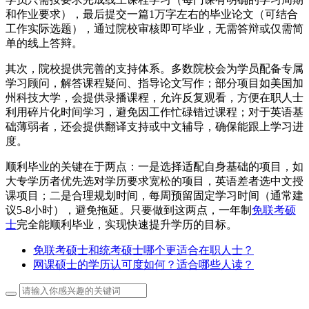
和作业要求），最后提交一篇1万字左右的毕业论文（可结合
工作实际选题），通过院校审核即可毕业，无需答辩或仅需简
单的线上答辩。
其次，院校提供完善的支持体系。多数院校会为学员配备专属
学习顾问，解答课程疑问、指导论文写作；部分项目如美国加
州科技大学，会提供录播课程，允许反复观看，方便在职人士
利用碎片化时间学习，避免因工作忙碌错过课程；对于英语基
础薄弱者，还会提供翻译支持或中文辅导，确保能跟上学习进
度。
顺利毕业的关键在于两点：一是选择适配自身基础的项目，如
大专学历者优先选对学历要求宽松的项目，英语差者选中文授
课项目；二是合理规划时间，每周预留固定学习时间（通常建
议5-8小时），避免拖延。只要做到这两点，一年制
免联考硕
士
完全能顺利毕业，实现快速提升学历的目标。
免联考硕士和统考硕士哪个更适合在职人士？
网课硕士的学历认可度如何？适合哪些人读？