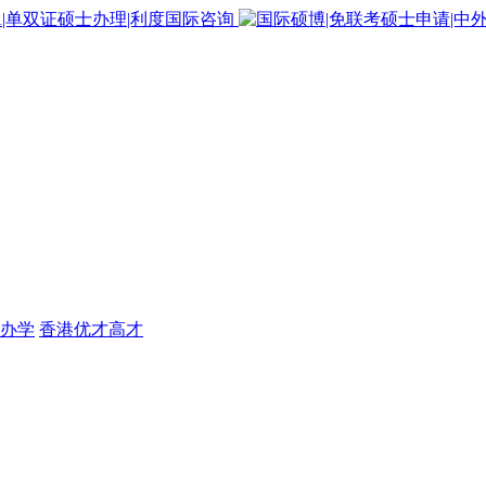
办学
香港优才高才