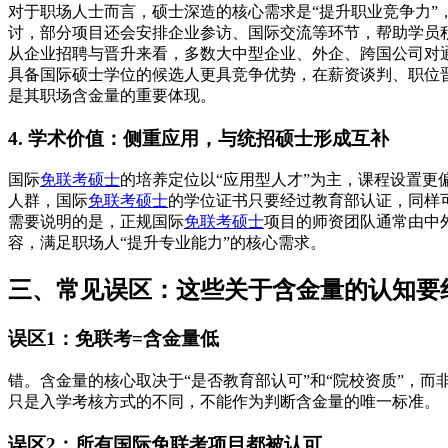
对于职场人士而言，硕士深造的核心需求是“提升职业竞争力”
讨，部分项目还会安排企业参访、国际交流等环节，帮助学员
从企业招聘与晋升来看，多数大中型企业、外企、跨国公司对
具备国际硕士学位的候选人更具竞争优势，在薪资谈判、职位
是其职场含金量的重要体现。
4. 学术价值：侧重应用，与统招硕士形成互补
国际
免联考硕士
的培养定位以“应用型人才”为主，课程设置
人群，国际
免联考硕士
的学位证书只要经过教育部认证，同样
需要说明的是，正规国际
免联考硕士
项目的师资团队通常由中
容，满足职场人“提升专业能力”的核心需求。
三、常见误区：这些关于含金量的认知要
误区1：免联考=含金量低
错。含金量的核心取决于“是否教育部认可”和“院校资质”，而
只是入学考核方式的不同，不能作为判断含金量的唯一标准。
误区2：所有国际免联考项目都被认可