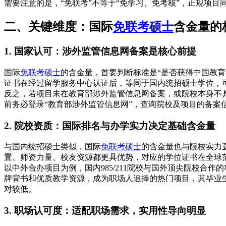
需要注意的是，“免联考”不等于“免学习、免考核”，正规项
二、关键维度：国际
免联考硕士
含金量的
1. 国家认可：涉外监管信息网备案是核心前提
国际
免联考硕士
的含金量，首要判断标准是“是否获得中国教
证书在经过留学服务中心认证后，等同于国内统招硕士学位，
反之，若项目未在教育部涉外监管信息网备案，或院校本身不
前务必登录“教育部涉外监管信息网”，查询院校及项目的备案
2. 院校资质：国际排名与办学实力决定基础含金量
与国内统招硕士类似，国际
免联考硕士
的含金量也与院校实力直
置、师资力量、校友资源都更具优势，对应的学位证书在全球
以中外合办项目为例，国内985/211院校与国外顶尖院校
牌背书和优质教学资源，成为职场人追捧的热门项目，其毕业
对较低。
3. 职场认可度：适配职场需求，实用性导向明显