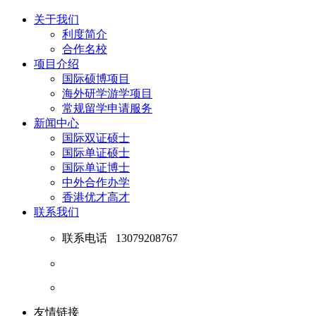
关于我们
利度简介
合作名校
项目介绍
国际硕博项目
海外研学游学项目
常规留学申请服务
新闻中心
国际双证硕士
国际单证硕士
国际单证博士
中外合作办学
香港优才高才
联系我们
联系电话
13079208767
友情链接