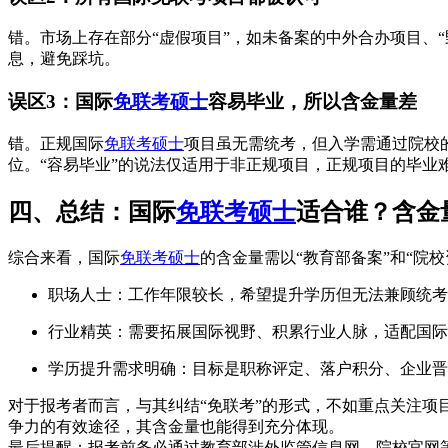
错。市场上存在部分“虚假项目”，如未备案的中外合办项目、
息，避免踩坑。
误区3：国际
免联考硕士
容易毕业，所以含金量差
错。正规国际
免联考硕士
项目虽无需统考，但入学需通过院校
位。“容易毕业”的说法仅适用于非正规项目，正规项目的毕
四、总结：国际
免联考硕士
适合谁？含金
综合来看，国际
免联考硕士
的含金量需以“教育部备案”和“院
职场人士：工作年限较长，希望提升学历但无法兼顾统考
行业精英：需要拓展国际视野、积累行业人脉，适配国际
学历提升需求明确：目标是职称评定、落户积分、企业晋
对于报考者而言，与其纠结“免联考”的形式，不如重点关注
争力的有效途径，其含金量也能得到充分体现。
最后提醒：报考前务必通过教育部涉外监管信息网、院校官网