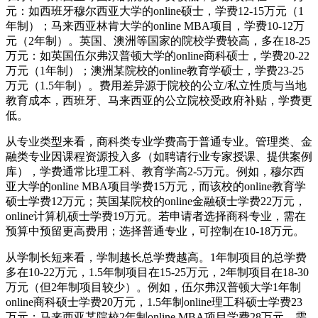
元：如西班牙穆尔西亚大学的online硕士，学费12-15万元（1
年制）；马来西亚林肯大学的online MBA项目，学费10-12万
元（2年制）。英国、澳洲等国家的院校学费较高，多在18-25
万元：如英国伍尔弗汉普顿大学的online商科硕士，学费20-22
万元（1年制）；澳洲某院校的online教育学硕士，学费23-25
万元（1.5年制）。费用差异源于院校的公立/私立性质与当地
教育成本，西班牙、马来西亚的公立院校受政府补贴，学费更
低。
从专业类型来看，商科类专业学费高于普通专业。管理类、金
融类专业因课程资源投入多（如聘请行业专家授课、提供案例
库），学费通常比理工科、教育学高2-5万元。例如，穆尔西
亚大学的online MBA项目学费15万元，而该校的online教育学
硕士学费12万元；英国某院校的online金融硕士学费22万元，
online计算机硕士学费19万元。若申请者选择商科专业，需在
预算中预留更高费用；选择普通专业，可控制在10-18万元。
从学制长短来看，学制越长总学费越高。1年制项目的总学费
多在10-22万元，1.5年制项目在15-25万元，2年制项目在18-30
万元（但2年制项目较少）。例如，伍尔弗汉普顿大学1年制
online商科硕士学费20万元，1.5年制online理工科硕士学费23
万元；马来西亚某院校2年制online MBA项目学费28万元。需