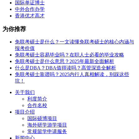
国际单证博士
中外合作办学
香港优才高才
为你推荐
免联考硕士是什么？一文读懂免联考硕士的核心内涵与
报考价值
免联考硕士容易毕业吗？在职人士必看的毕业攻略
免联考硕士是什么意思？2025年最新全面解析
什么是DBA？DBA值得读吗？高管深造全解析
免联考硕士靠谱吗？2025内行人真相解读，别踩这些
坑！
关于我们
利度简介
合作名校
项目介绍
国际硕博项目
海外研学游学项目
常规留学申请服务
新闻中心