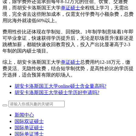
读，除学费外还需承担每年8-12万元的住宿、饮食、交通费
用，而胡安卡洛斯国王大学
单证硕士
全程线上学习，无需出
境，完全省去这些附加成本，仅需支付学费与小额杂费，总费
用比海外就读低60%以上。
费用性价比还体现在学制短、回报快。1年制学制意味着1年即
可毕业拿证，快速获得学历提升后，无论是职场晋升涨薪还是
跳槽加薪，都能快速收回教育投入，投入产出比显著高于2-3
年制的国内硕士项目。
综上，胡安卡洛斯国王大学
单证硕士
总费用约12-18万元，缴
费灵活、无隐性收费，结合短学制优势，是高性价比的学历提
升选择，适合预算有限的职场人。
胡安卡洛斯国王大学online硕士含金量高吗?
胡安卡洛斯国王大学硕士学历好申请吗?
新闻中心
国际双证硕士
国际单证硕士
国际单证博士