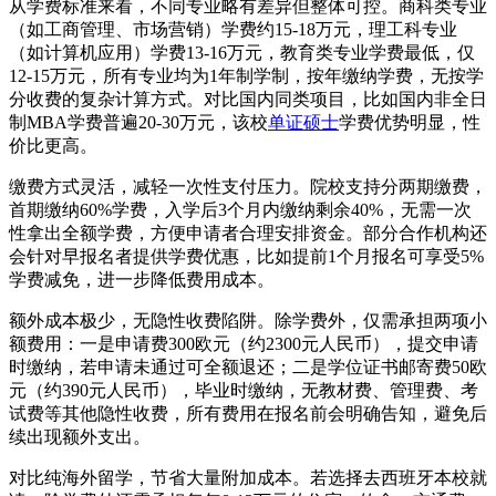
从学费标准来看，不同专业略有差异但整体可控。商科类专业
（如工商管理、市场营销）学费约15-18万元，理工科专业
（如计算机应用）学费13-16万元，教育类专业学费最低，仅
12-15万元，所有专业均为1年制学制，按年缴纳学费，无按学
分收费的复杂计算方式。对比国内同类项目，比如国内非全日
制MBA学费普遍20-30万元，该校
单证硕士
学费优势明显，性
价比更高。
缴费方式灵活，减轻一次性支付压力。院校支持分两期缴费，
首期缴纳60%学费，入学后3个月内缴纳剩余40%，无需一次
性拿出全额学费，方便申请者合理安排资金。部分合作机构还
会针对早报名者提供学费优惠，比如提前1个月报名可享受5%
学费减免，进一步降低费用成本。
额外成本极少，无隐性收费陷阱。除学费外，仅需承担两项小
额费用：一是申请费300欧元（约2300元人民币），提交申请
时缴纳，若申请未通过可全额退还；二是学位证书邮寄费50欧
元（约390元人民币），毕业时缴纳，无教材费、管理费、考
试费等其他隐性收费，所有费用在报名前会明确告知，避免后
续出现额外支出。
对比纯海外留学，节省大量附加成本。若选择去西班牙本校就