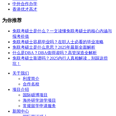
中外合作办学
香港优才高才
为你推荐
免联考硕士是什么？一文读懂免联考硕士的核心内涵与
报考价值
免联考硕士容易毕业吗？在职人士必看的毕业攻略
免联考硕士是什么意思？2025年最新全面解析
什么是DBA？DBA值得读吗？高管深造全解析
免联考硕士靠谱吗？2025内行人真相解读，别踩这些
坑！
关于我们
利度简介
合作名校
项目介绍
国际硕博项目
海外研学游学项目
常规留学申请服务
新闻中心