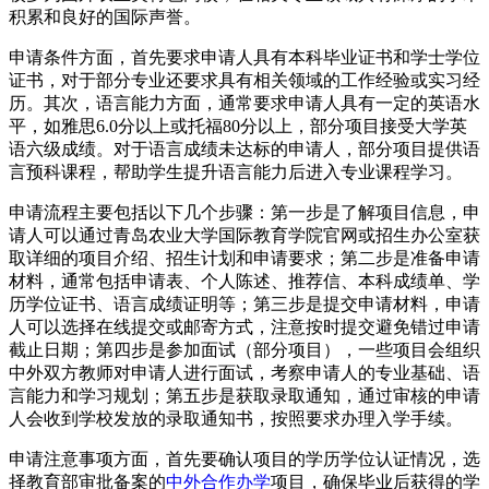
积累和良好的国际声誉。
申请条件方面，首先要求申请人具有本科毕业证书和学士学位
证书，对于部分专业还要求具有相关领域的工作经验或实习经
历。其次，语言能力方面，通常要求申请人具有一定的英语水
平，如雅思6.0分以上或托福80分以上，部分项目接受大学英
语六级成绩。对于语言成绩未达标的申请人，部分项目提供语
言预科课程，帮助学生提升语言能力后进入专业课程学习。
申请流程主要包括以下几个步骤：第一步是了解项目信息，申
请人可以通过青岛农业大学国际教育学院官网或招生办公室获
取详细的项目介绍、招生计划和申请要求；第二步是准备申请
材料，通常包括申请表、个人陈述、推荐信、本科成绩单、学
历学位证书、语言成绩证明等；第三步是提交申请材料，申请
人可以选择在线提交或邮寄方式，注意按时提交避免错过申请
截止日期；第四步是参加面试（部分项目），一些项目会组织
中外双方教师对申请人进行面试，考察申请人的专业基础、语
言能力和学习规划；第五步是获取录取通知，通过审核的申请
人会收到学校发放的录取通知书，按照要求办理入学手续。
申请注意事项方面，首先要确认项目的学历学位认证情况，选
择教育部审批备案的
中外合作办学
项目，确保毕业后获得的学