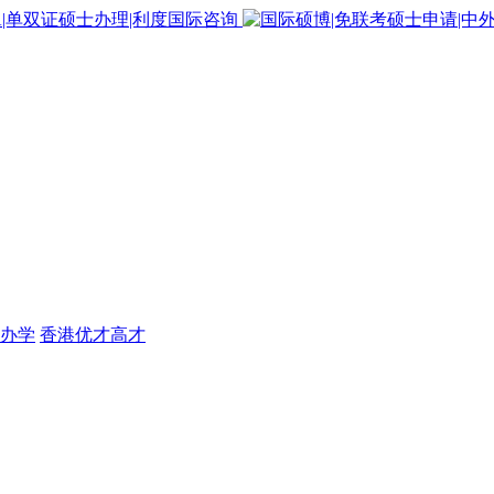
办学
香港优才高才