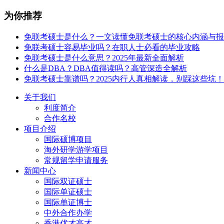
为你推荐
免联考硕士是什么？一文读懂免联考硕士的核心内涵与报
免联考硕士容易毕业吗？在职人士必看的毕业攻略
免联考硕士是什么意思？2025年最新全面解析
什么是DBA？DBA值得读吗？高管深造全解析
免联考硕士靠谱吗？2025内行人真相解读，别踩这些坑！
关于我们
利度简介
合作名校
项目介绍
国际硕博项目
海外研学游学项目
常规留学申请服务
新闻中心
国际双证硕士
国际单证硕士
国际单证博士
中外合作办学
香港优才高才