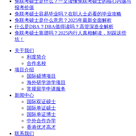
免联考硕士是什么？一文读懂免联考硕士的核心内涵与
报考价值
免联考硕士容易毕业吗？在职人士必看的毕业攻略
免联考硕士是什么意思？2025年最新全面解析
什么是DBA？DBA值得读吗？高管深造全解析
免联考硕士靠谱吗？2025内行人真相解读，别踩这些
坑！
关于我们
利度简介
合作名校
项目介绍
国际硕博项目
海外研学游学项目
常规留学申请服务
新闻中心
国际双证硕士
国际单证硕士
国际单证博士
中外合作办学
香港优才高才
联系我们