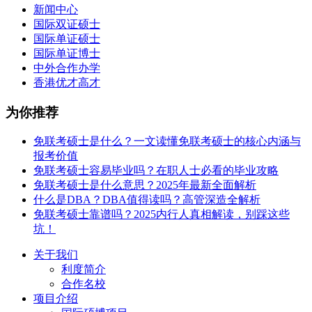
新闻中心
国际双证硕士
国际单证硕士
国际单证博士
中外合作办学
香港优才高才
为你推荐
免联考硕士是什么？一文读懂免联考硕士的核心内涵与
报考价值
免联考硕士容易毕业吗？在职人士必看的毕业攻略
免联考硕士是什么意思？2025年最新全面解析
什么是DBA？DBA值得读吗？高管深造全解析
免联考硕士靠谱吗？2025内行人真相解读，别踩这些
坑！
关于我们
利度简介
合作名校
项目介绍