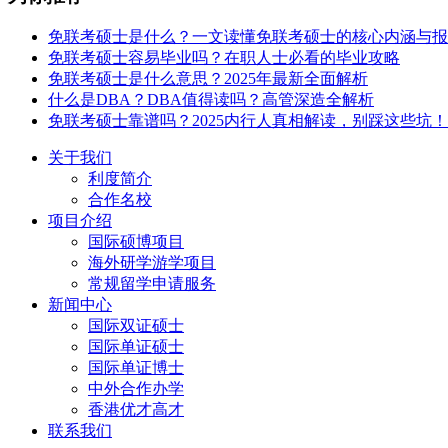
免联考硕士是什么？一文读懂免联考硕士的核心内涵与报
免联考硕士容易毕业吗？在职人士必看的毕业攻略
免联考硕士是什么意思？2025年最新全面解析
什么是DBA？DBA值得读吗？高管深造全解析
免联考硕士靠谱吗？2025内行人真相解读，别踩这些坑！
关于我们
利度简介
合作名校
项目介绍
国际硕博项目
海外研学游学项目
常规留学申请服务
新闻中心
国际双证硕士
国际单证硕士
国际单证博士
中外合作办学
香港优才高才
联系我们