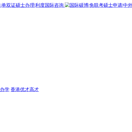
办学
香港优才高才