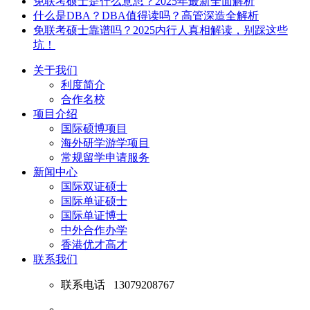
免联考硕士是什么意思？2025年最新全面解析
什么是DBA？DBA值得读吗？高管深造全解析
免联考硕士靠谱吗？2025内行人真相解读，别踩这些
坑！
关于我们
利度简介
合作名校
项目介绍
国际硕博项目
海外研学游学项目
常规留学申请服务
新闻中心
国际双证硕士
国际单证硕士
国际单证博士
中外合作办学
香港优才高才
联系我们
联系电话
13079208767