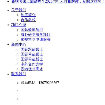
免联考硕士靠谱吗？2025内行人真相解读，别踩这些坑！
关于我们
利度简介
合作名校
项目介绍
国际硕博项目
海外研学游学项目
常规留学申请服务
新闻中心
国际双证硕士
国际单证硕士
国际单证博士
中外合作办学
香港优才高才
联系我们
联系电话
13079208767