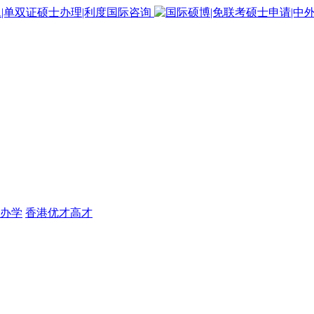
办学
香港优才高才