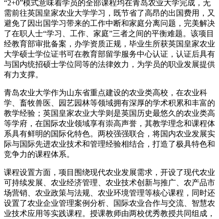
“2+0”模式意味着学员的全部课程均在青岛农业大学完成，无
需前往英国皇家农业大学学习，既节省了高昂的出国费用，又
避免了因出国学习带来的工作中断和家庭分离问题，完美解决
了在职人士“学习、工作、家庭”三者之间的平衡难题。该项目
经教育部审批备案，办学资质正规，毕业生所获英国皇家农业
大学硕士学位证书可在教育部留学服务中心认证，认证后具有
与国内统招硕士学位同等的法律效力，为学员的职业发展提供
有力支撑。
青岛农业大学作为山东省重点建设的农业类高校，在农业科
学、畜牧兽医、园艺园林等领域拥有深厚的学术积累和丰富的
教学经验；英国皇家农业大学则是英国历史最悠久的农业类高
等学府，在国际农业领域享有崇高声誉，其教学理念和课程体
系具有鲜明的国际化特色。两校强强联合，将国内农业发展实
际与国际先进农业技术和管理经验相结合，打造了极具特色和
竞争力的课程体系。
课程设置方面，项目围绕现代农业发展需求，开设了现代农业
可持续发展、农业经济管理、农业技术创新与推广、农产品市
场营销、农业政策与法规、农业环境管理等核心课程，同时还
设置了农业企业管理案例分析、国际农业合作与交流、智慧农
业技术应用等实践课程。授课教师由两校优秀教授共同组成，