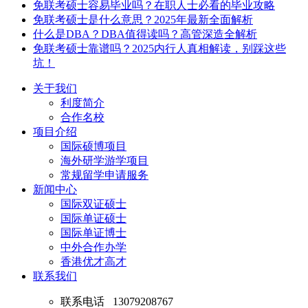
免联考硕士容易毕业吗？在职人士必看的毕业攻略
免联考硕士是什么意思？2025年最新全面解析
什么是DBA？DBA值得读吗？高管深造全解析
免联考硕士靠谱吗？2025内行人真相解读，别踩这些
坑！
关于我们
利度简介
合作名校
项目介绍
国际硕博项目
海外研学游学项目
常规留学申请服务
新闻中心
国际双证硕士
国际单证硕士
国际单证博士
中外合作办学
香港优才高才
联系我们
联系电话
13079208767