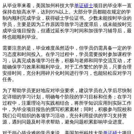
从毕业率来看，美国加州科技大学
单证硕士
项目的毕业率一直
保持在较高水平，达到95%以上。大部分学员都能在规定的学
制内顺利完成学业，获得硕士学位证书。少数未能按时毕业的
学员，主要是因为工作原因导致学习进度滞后，或未能按时完
成毕业项目报告，但通过延长学习时间和加强学习辅导后，最
终也能顺利毕业。
需要注意的是，毕业难度虽然适中，但学员仍需具备一定的学
习态度和时间投入。在学习过程中，学员需要按时参加课程学
习，认真完成各项学习任务，积极与老师和同学交流互动，才
能确保学习效果和顺利毕业。对于工作繁忙的学员，只要合理
安排时间，充分利用碎片化时间进行学习，也能轻松应对学习
任务。
为了帮助学员更好地应对毕业要求，建议学员在入学后尽快制
定详细的学习计划，明确每个阶段的学习目标和任务；在学习
过程中，注重理论与实践相结合，将所学知识应用到实际工作
中，为毕业项目报告的撰写积累素材；同时，积极参与院校和
我们公司组织的各项学习活动，充分利用提供的学习支持资
源，遇到问题及时寻求帮助，避免问题积累影响毕业进度。
对于担心毕业难的学员来说，美国加州科技大学
单证硕士
项目