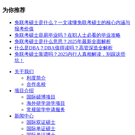
为你推荐
免联考硕士是什么？一文读懂免联考硕士的核心内涵与
报考价值
免联考硕士容易毕业吗？在职人士必看的毕业攻略
免联考硕士是什么意思？2025年最新全面解析
什么是DBA？DBA值得读吗？高管深造全解析
免联考硕士靠谱吗？2025内行人真相解读，别踩这些
坑！
关于我们
利度简介
合作名校
项目介绍
国际硕博项目
海外研学游学项目
常规留学申请服务
新闻中心
国际双证硕士
国际单证硕士
国际单证博士