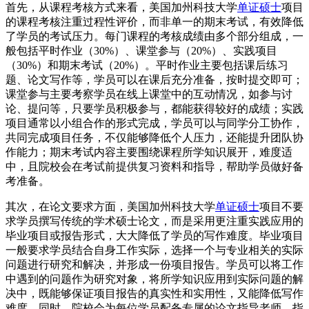
首先，从课程考核方式来看，美国加州科技大学
单证硕士
项目
的课程考核注重过程性评价，而非单一的期末考试，有效降低
了学员的考试压力。每门课程的考核成绩由多个部分组成，一
般包括平时作业（30%）、课堂参与（20%）、实践项目
（30%）和期末考试（20%）。平时作业主要包括课后练习
题、论文写作等，学员可以在课后充分准备，按时提交即可；
课堂参与主要考察学员在线上课堂中的互动情况，如参与讨
论、提问等，只要学员积极参与，都能获得较好的成绩；实践
项目通常以小组合作的形式完成，学员可以与同学分工协作，
共同完成项目任务，不仅能够降低个人压力，还能提升团队协
作能力；期末考试内容主要围绕课程所学知识展开，难度适
中，且院校会在考试前提供复习资料和指导，帮助学员做好备
考准备。
其次，在论文要求方面，美国加州科技大学
单证硕士
项目不要
求学员撰写传统的学术硕士论文，而是采用更注重实践应用的
毕业项目或报告形式，大大降低了学员的写作难度。毕业项目
一般要求学员结合自身工作实际，选择一个与专业相关的实际
问题进行研究和解决，并形成一份项目报告。学员可以将工作
中遇到的问题作为研究对象，将所学知识应用到实际问题的解
决中，既能够保证项目报告的真实性和实用性，又能降低写作
难度。同时，院校会为每位学员配备专属的论文指导老师，指