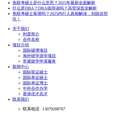
免联考硕士是什么意思？2025年最新全面解析
什么是DBA？DBA值得读吗？高管深造全解析
免联考硕士靠谱吗？2025内行人真相解读，别踩这些
坑！
关于我们
利度简介
合作名校
项目介绍
国际硕博项目
海外研学游学项目
常规留学申请服务
新闻中心
国际双证硕士
国际单证硕士
国际单证博士
中外合作办学
香港优才高才
联系我们
联系电话
13079208767