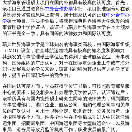
大学海事管理硕士项目在国内外都具有较高的认可度。首先，
该项目已通过教育部
中外合作办学
审批，项目批准编号可在教
育部涉外监管信息网上查询，属于国家认可的正规
中外合作办
学
硕士项目。学员毕业后，将获得瑞典世界海事大学颁发的海
事管理硕士学位证书，该证书与瑞典世界海事大学在本土颁发
的证书完全一致，具有同等的法律效力和国际认可度。
瑞典世界海事大学是全球知名的海事类高校，由国际海事组织
（IMO）设立，在全球航运领域具有极高的知名度和影响力，
其颁发的海事管理硕士学位证书得到了全球航运企业、海事机
构、国际组织的广泛认可。对于在国际航运企业工作或有海外
职业发展规划的学员来说，该证书能够为其提供有力的学历支
持，提升在国际职场中的竞争力。
在国内认可度方面，学员获得学位证书后，可按照教育部留服
中心的要求，提交相关材料办理学历学位认证。认证通过后，
该学历具有与国内统招硕士研究生同等的法律效力，得到国内
海事管理部门、港口企业、航运公司、船舶代理公司等相关单
位的广泛认可，可用于职称评定、职务晋升、公务员报考、企
业招聘等各个方面。许多毕业生在毕业后成功进入中国远洋海
运集团、招商局集团、中国海运集团等大型航运企业，以及海
事局、港务局等政府监管机构工作，职业发展前景广阔。