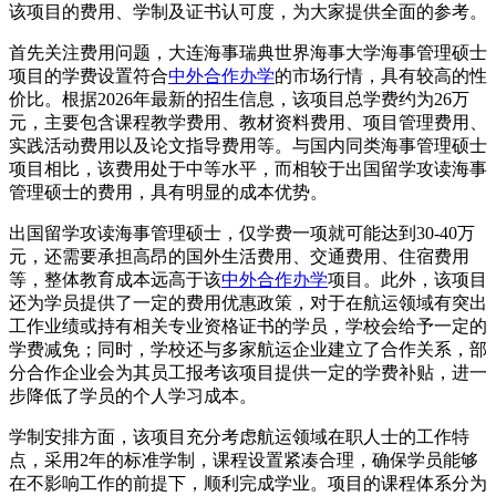
该项目的费用、学制及证书认可度，为大家提供全面的参考。
首先关注费用问题，大连海事瑞典世界海事大学海事管理硕士
项目的学费设置符合
中外合作办学
的市场行情，具有较高的性
价比。根据2026年最新的招生信息，该项目总学费约为26万
元，主要包含课程教学费用、教材资料费用、项目管理费用、
实践活动费用以及论文指导费用等。与国内同类海事管理硕士
项目相比，该费用处于中等水平，而相较于出国留学攻读海事
管理硕士的费用，具有明显的成本优势。
出国留学攻读海事管理硕士，仅学费一项就可能达到30-40万
元，还需要承担高昂的国外生活费用、交通费用、住宿费用
等，整体教育成本远高于该
中外合作办学
项目。此外，该项目
还为学员提供了一定的费用优惠政策，对于在航运领域有突出
工作业绩或持有相关专业资格证书的学员，学校会给予一定的
学费减免；同时，学校还与多家航运企业建立了合作关系，部
分合作企业会为其员工报考该项目提供一定的学费补贴，进一
步降低了学员的个人学习成本。
学制安排方面，该项目充分考虑航运领域在职人士的工作特
点，采用2年的标准学制，课程设置紧凑合理，确保学员能够
在不影响工作的前提下，顺利完成学业。项目的课程体系分为