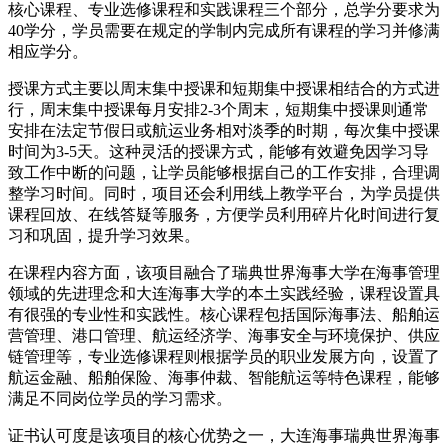
核心课程、专业选修课程和实践课程三个部分，总学分要求为
40学分，学员需要在规定的学制内完成所有课程的学习并修满
相应学分。
授课方式主要以周末集中授课和短期集中授课相结合的方式进
行，周末集中授课每月安排2-3个周末，短期集中授课则通常
安排在法定节假日或航运业务相对淡季的时期，每次集中授课
时间为3-5天。这种灵活的授课方式，能够有效避免因学习导
致工作中断的问题，让学员能够根据自己的工作安排，合理调
整学习时间。同时，项目还会利用线上教学平台，为学员提供
课程回放、在线答疑等服务，方便学员利用碎片化时间进行复
习和巩固，提升学习效果。
在课程内容方面，该项目融合了瑞典世界海事大学在海事管理
领域的先进理念和大连海事大学的本土实践经验，课程设置具
有很强的专业性和实践性。核心课程包括国际海事法、船舶运
营管理、港口管理、航运经济学、海事安全与环境保护、供应
链管理等，专业选修课程则根据学员的职业发展方向，设置了
航运金融、船舶保险、海事仲裁、智能航运等特色课程，能够
满足不同岗位学员的学习需求。
证书认可度是该项目的核心优势之一，大连海事瑞典世界海事