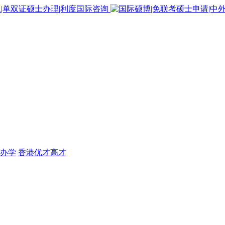
办学
香港优才高才