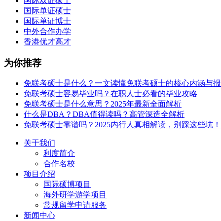
国际双证硕士
国际单证硕士
国际单证博士
中外合作办学
香港优才高才
为你推荐
免联考硕士是什么？一文读懂免联考硕士的核心内涵与报
免联考硕士容易毕业吗？在职人士必看的毕业攻略
免联考硕士是什么意思？2025年最新全面解析
什么是DBA？DBA值得读吗？高管深造全解析
免联考硕士靠谱吗？2025内行人真相解读，别踩这些坑！
关于我们
利度简介
合作名校
项目介绍
国际硕博项目
海外研学游学项目
常规留学申请服务
新闻中心