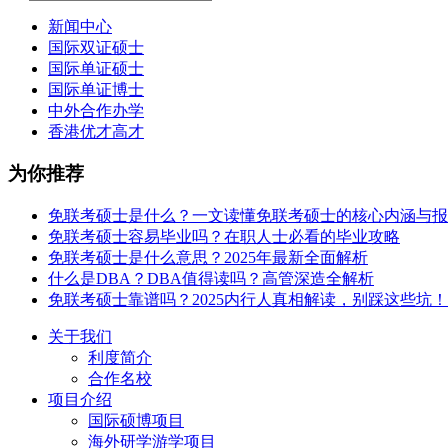
新闻中心
国际双证硕士
国际单证硕士
国际单证博士
中外合作办学
香港优才高才
为你推荐
免联考硕士是什么？一文读懂免联考硕士的核心内涵与报
免联考硕士容易毕业吗？在职人士必看的毕业攻略
免联考硕士是什么意思？2025年最新全面解析
什么是DBA？DBA值得读吗？高管深造全解析
免联考硕士靠谱吗？2025内行人真相解读，别踩这些坑！
关于我们
利度简介
合作名校
项目介绍
国际硕博项目
海外研学游学项目