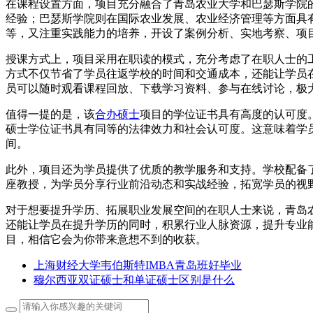
在课程设置方面，项目充分融合了青岛农业大学和巴瑟斯学院
经验；巴瑟斯学院则在国际农业发展、农业经济管理等方面具
等，又注重实践能力的培养，开设了案例分析、实地考察、项
授课方式上，项目采用在职读的模式，充分考虑了在职人士的
方式不仅节省了学员往返学校的时间和交通成本，还能让学员
员可以随时观看课程回放、下载学习资料、参与在线讨论，极
值得一提的是，该
合办硕士
项目的学位证书具有高度的认可度
硕士学位证书具有同等的法律效力和社会认可度。这意味着学
间。
此外，项目还为学员提供了优质的教学服务和支持。学校配备
座教授，为学员分享行业前沿动态和实战经验，拓宽学员的视
对于想要提升学历、拓展职业发展空间的在职人士来说，青岛
还能让学员在提升学历的同时，积累行业人脉资源，提升专业
目，相信它会为你带来意想不到的收获。
上海财经大学韦伯斯特IMBA青岛班好毕业
穆尔西亚双证硕士和单证硕士区别是什么