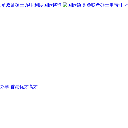
办学
香港优才高才