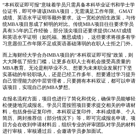
“本科双证即可报”意味着学员只需具备本科毕业证书和学士学
位证书，即可申请该IMBA项目，无需满足工作年限、GMAT
成绩、英语水平证明等额外要求。这一宽松的招生政策，与传
统MBA项目形成了鲜明的对比。传统MBA项目往往要求学员
具有3-5年的工作经验，部分顶尖项目还要求提供GMAT成绩
和英语水平证明（如托福、雅思成绩），这些要求将很多有学
习意愿但工作年限不足或英语基础薄弱的在职人士拒之门外。
而上海财经大学合办IMBA项目的“本科双证即可报”政策，则
大大降低了招生门槛，让更多在职人士有机会接受高质量的
MBA教育。无论是刚毕业不久、想要为未来职业发展打下坚
实基础的年轻职场人，还是已经工作多年、想要通过学习提升
自己管理能力的中层管理者，只要拥有本科双证，都可以申请
该项目，实现自己的MBA梦想。
在报名流程方面，项目也进行了简化和优化，确保学员能够轻
松便捷地完成报名。学员只需按照项目要求提交相关的申请材
料，包括身份证复印件、本科双证复印件、本科成绩单、个人
简历、两封推荐信（部分情况下）等，即可完成报名申请。项
目方会在收到申请材料后，组织专业的评审团队对学员的材料
进行审核，审核通过后，会邀请学员参加面试。