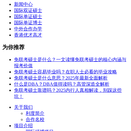
新闻中心
国际双证硕士
国际单证硕士
国际单证博士
中外合作办学
香港优才高才
为你推荐
免联考硕士是什么？一文读懂免联考硕士的核心内涵与
报考价值
免联考硕士容易毕业吗？在职人士必看的毕业攻略
免联考硕士是什么意思？2025年最新全面解析
什么是DBA？DBA值得读吗？高管深造全解析
免联考硕士靠谱吗？2025内行人真相解读，别踩这些
坑！
关于我们
利度简介
合作名校
项目介绍