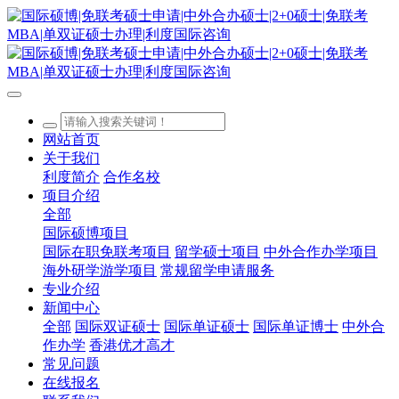
网站首页
关于我们
利度简介
合作名校
项目介绍
全部
国际硕博项目
国际在职免联考项目
留学硕士项目
中外合作办学项目
海外研学游学项目
常规留学申请服务
专业介绍
新闻中心
全部
国际双证硕士
国际单证硕士
国际单证博士
中外合
作办学
香港优才高才
常见问题
在线报名